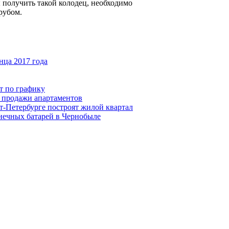
ы получить такой колодец, необходимо
рубом.
нца 2017 года
т по графику
и продажи апартаментов
т-Петербурге построят жилой квартал
лнечных батарей в Чернобыле