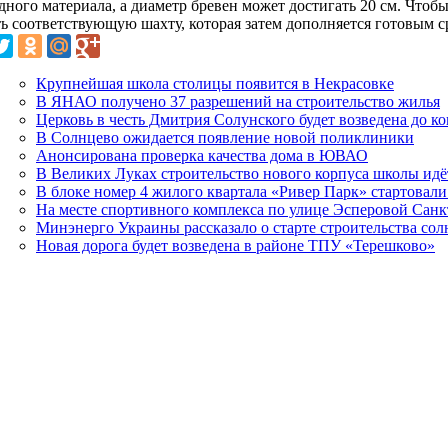
дного материала, а диаметр бревен может достигать 20 см. Чтоб
ь соответствующую шахту, которая затем дополняется готовым с
Крупнейшая школа столицы появится в Некрасовке
В ЯНАО получено 37 разрешений на строительство жилья
Церковь в честь Дмитрия Солунского будет возведена до ко
В Солнцево ожидается появление новой поликлиники
Анонсирована проверка качества дома в ЮВАО
В Великих Луках строительство нового корпуса школы идё
В блоке номер 4 жилого квартала «Ривер Парк» стартовал
На месте спортивного комплекса по улице Эсперовой Санк
Минэнерго Украины рассказало о старте строительства со
Новая дорога будет возведена в районе ТПУ «Терешково»