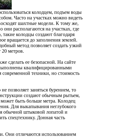
оспользоваться колодцем, подъем воды
обом. Часто на участках можно видеть
восходят шахтные модели. К тому же,
о они располагаются на участках, где
, такие колодцы создают благодаря
ое вращается до заполнения землей.
добный метод позволяет создать узкий
 20 метров.
же сделать ее безопасной. На сайте
т выполнены квалифицированными
м современной техники, но стоимость
 не позволяет заняться бурением, то
онструкции создают обычным рытьем,
 может быть больше метра. Колодец
нения. Для выкапывания неглубокого
ся обычной штыковой лопатой и
ить спецтехнику. Донная часть
ии. Они отличаются использованием