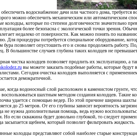
 обеспечить водоснабжение дачи или частного дома, требуется в
торого можно обеспечить механическим или автоматическим спос
ые колодцы, которые по степени долговечности значительно пре
плуатация более безопасна с экологической точки зрения. Обычн
залегает недалеко от поверхности. Как можно понять по названию
ию. Для процедуры потребуется специальное оборудование, котор
м бура позволяет опустошить его и снова продолжить работу. По
ец. В большинстве случаев глубина таких колодцев не превышает
рная чистка колодцев позволяет продлить их эксплуатацию, а так
/skolodez.ru
вы можете заказать подобные работы, которые буду
алистами. Сегодня очистка колодцев выполняется с применение
 остается демократичной.
ае, когда водоносный слой расположен в каменистом грунте, что
 воспользоваться шахтным методом создания колодцев. Такие к
 почва удается с помощью ведер. По этой причине ширина шахты
яется до 25 метров. От его глубины зависит вероятность загряз
ца не нужна дополнительная помощь, ведь нужно воспользовать
. Но если скважина будет довольно глубокой, то следует примен
ца засыпается щебнем, который позволит фильтровать жидкость.
янные колодцы представляют собой наиболее старые конструкц