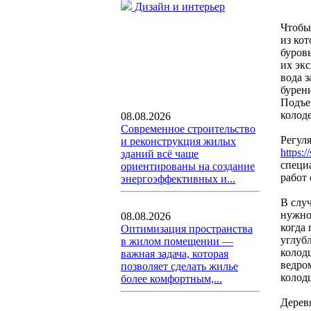
Дизайн и интерьер
Чтобы
из ко
буров
их экс
вода 
бурен
Подъе
колод
08.08.2026
Современное строительство
Регуля
и реконструкция жилых
https:/
зданий всё чаще
специ
ориентированы на создание
работ
энергоэффективных и...
В случ
нужно
08.08.2026
когда
Оптимизация пространства
углубл
в жилом помещении —
колод
важная задача, которая
ведром
позволяет сделать жилье
колод
более комфортным,...
Дерев