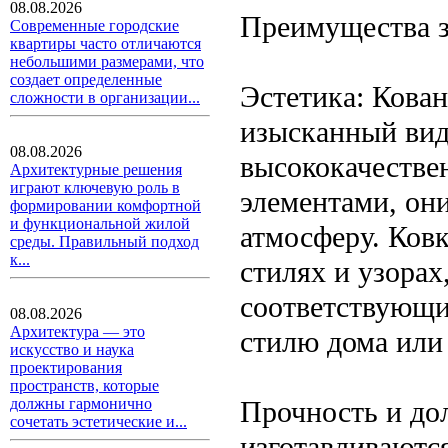
08.08.2026
Преимущества з
Современные городские
квартиры часто отличаются
небольшими размерами, что
создает определенные
Эстетика: Кова
сложности в организации...
изысканный вид
08.08.2026
высококачестве
Архитектурные решения
играют ключевую роль в
элементами, он
формировании комфортной
и функциональной жилой
атмосферу. Ков
среды. Правильный подход
к...
стилях и узорах
соответствующи
08.08.2026
Архитектура — это
стилю дома или
искусство и наука
проектирования
пространств, которые
Прочность и до
должны гармонично
сочетать эстетические и...
изготавливаются