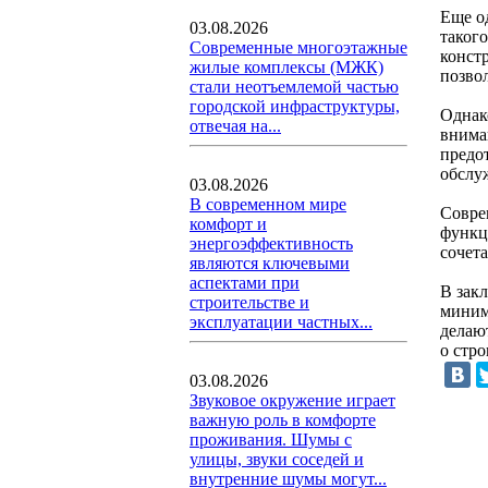
Еще о
03.08.2026
таког
Современные многоэтажные
конст
жилые комплексы (МЖК)
позвол
стали неотъемлемой частью
городской инфраструктуры,
Однак
отвечая на...
внима
предо
обслу
03.08.2026
В современном мире
Совре
комфорт и
функц
энергоэффективность
сочет
являются ключевыми
аспектами при
В зак
строительстве и
миним
эксплуатации частных...
делаю
о стр
03.08.2026
Звуковое окружение играет
важную роль в комфорте
проживания. Шумы с
улицы, звуки соседей и
внутренние шумы могут...