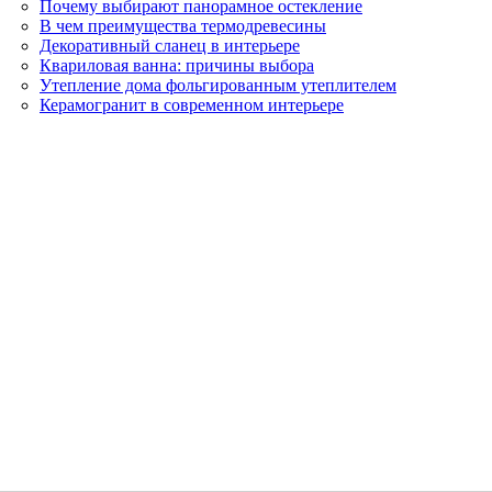
Почему выбирают панорамное остекление
В чем преимущества термодревесины
Декоративный сланец в интерьере
Квариловая ванна: причины выбора
Утепление дома фольгированным утеплителем
Керамогранит в современном интерьере