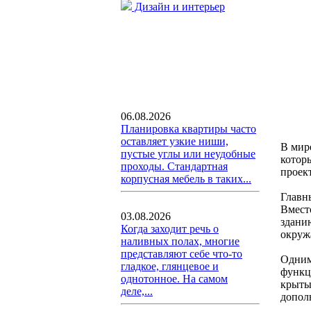
Дизайн и интерьер
06.08.2026
Планировка квартиры часто
оставляет узкие ниши,
В мир
пустые углы или неудобные
котор
проходы. Стандартная
проек
корпусная мебель в таких...
Главн
Вмест
03.08.2026
здани
Когда заходит речь о
окруж
наливных полах, многие
представляют себе что-то
Одним
гладкое, глянцевое и
функц
однотонное. На самом
крыты
деле,...
допол