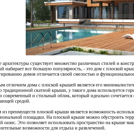
е архитектуры существует множество различных стилей и констр
ый набирает все большую популярность, - это дом с плоской кр
тированию домов отличается своей смелостью и функционально
ым отличием дома с плоской крышей является его минималисти
о традиционной скатной крыши, у такого дома используется гор
ю современный и стильный облик, который идеально сочетается 
ающей средой.
 из преимуществ плоской крыши является возможность использо
иональной площадки. На плоской крыше можно обустроить террас
й оазис. Это позволяет использовать пространство на крыше ма
нительные возможности для отдыха и развлечений.