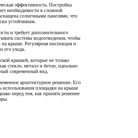
ческая эффективность. Постройка
 нет необходимости в сложной
оснащена солнечными панелями, что
ески устойчивым.
ости и требует дополнительного
ывать системы водоотведения, чтобы
 на крыше. Регулярная инспекция и
 его ухода.
ской крышей, которые не только
ак стекло, металл и бетон, идеально
рный современный вид.
временное архитектурное решение. Его
ь использования площадки на крыше
нако перед тем, как принять решение
оры.