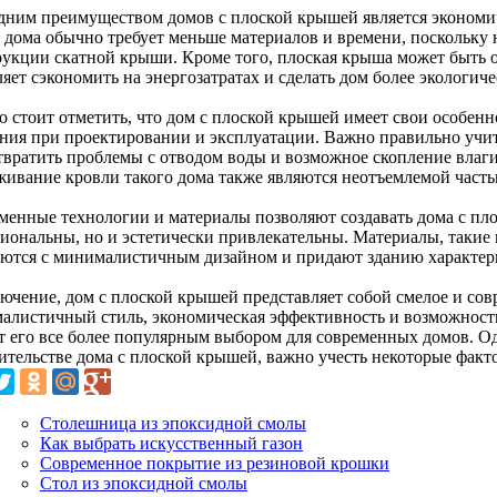
дним преимуществом домов с плоской крышей является экономи
о дома обычно требует меньше материалов и времени, поскольку
рукции скатной крыши. Кроме того, плоская крыша может быть 
яет сэкономить на энергозатратах и сделать дом более экологич
о стоит отметить, что дом с плоской крышей имеет свои особенн
ния при проектировании и эксплуатации. Важно правильно учит
твратить проблемы с отводом воды и возможное скопление влаги
живание кровли такого дома также являются неотъемлемой частью
менные технологии и материалы позволяют создавать дома с пло
иональны, но и эстетически привлекательны. Материалы, такие к
аются с минималистичным дизайном и придают зданию характе
лючение, дом с плоской крышей представляет собой смелое и со
алистичный стиль, экономическая эффективность и возможност
т его все более популярным выбором для современных домов. Од
оительстве дома с плоской крышей, важно учесть некоторые факт
Столешница из эпоксидной смолы
Как выбрать искусственный газон
Современное покрытие из резиновой крошки
Стол из эпоксидной смолы