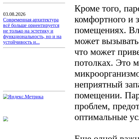
Кроме того, па
03.08.2026
комфортного и з
Современная архитектура
всё больше ориентируется
помещениях. Вл
не только на эстетику и
функциональность, но и на
может вызывать
устойчивость и...
что может приве
потолках. Это м
микроорганизмо
неприятный запа
помещении. Пар
проблем, предо
оптимальные ус
Еще одной важн