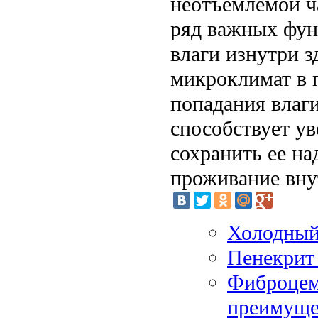
неотъемлемой ч
ряд важных фун
влаги изнутри 
микроклимат в 
попадания влаг
способствует у
сохранить ее н
проживание вну
Холодный 
Пенекрит 
Фиброцем
преимуще