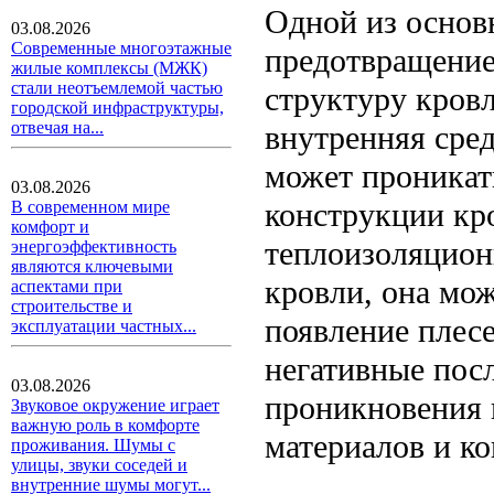
Одной из основ
03.08.2026
Современные многоэтажные
предотвращение
жилые комплексы (МЖК)
стали неотъемлемой частью
структуру кровл
городской инфраструктуры,
отвечая на...
внутренняя сре
может проникат
03.08.2026
конструкции кро
В современном мире
комфорт и
теплоизоляцион
энергоэффективность
являются ключевыми
кровли, она мож
аспектами при
строительстве и
появление плес
эксплуатации частных...
негативные посл
03.08.2026
проникновения 
Звуковое окружение играет
важную роль в комфорте
материалов и к
проживания. Шумы с
улицы, звуки соседей и
внутренние шумы могут...