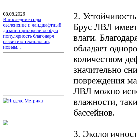
2. Устойчивость
08.08.2026
В последние годы
Брус ЛВЛ имеет
озеленение и ландшафтный
дизайн приобрели особую
влаги. Благодар
популярность благодаря
развитию технологий,
обладает однор
новым...
количеством де
значительно сн
повреждения мат
ЛВЛ можно испо
влажности, таки
бассейнов.
3. Экологичнос