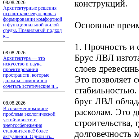
конструкций.
08.08.2026
Архитектурные решения
играют ключевую роль в
формировании комфортной
Основные преи
и функциональной жилой
среды. Правильный подход
к...
1. Прочность и 
08.08.2026
Брус ЛВЛ изгот
Архитектура — это
искусство и наука
слоев древесин
проектирования
пространств, которые
Это позволяет с
должны гармонично
сочетать эстетические и...
стабильностью. 
брус ЛВЛ облад
08.08.2026
В современном мире
расколам. Это 
проблема экологической
устойчивости и
строительства, 
энергосбережения
становится всё более
долговечность 
актуальной. Одной из...