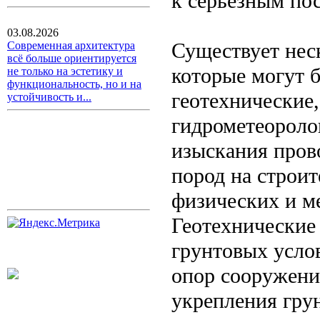
к серьезным по
03.08.2026
Существует нес
Современная архитектура
всё больше ориентируется
которые могут б
не только на эстетику и
функциональность, но и на
геотехнические
устойчивость и...
гидрометеороло
изыскания пров
пород на строи
физических и ме
Геотехнические
грунтовых усло
опор сооружени
укрепления гру