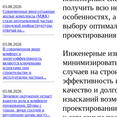
получить всю н
03.08.2026
Современные многоэтажные
особенностях, 
жилые комплексы (МЖК)
стали неотъемлемой частью
выбору оптимал
городской инфраструктуры,
отвечая на...
проектирования 
03.08.2026
В современном мире
Инженерные изы
комфорт и
энергоэффективность
минимизировать
являются ключевыми
аспектами при
случаев на стро
строительстве и
эксплуатации частных...
эффективность 
качество и долг
03.08.2026
Звуковое окружение играет
изысканий возм
важную роль в комфорте
проживания. Шумы с
проектировании 
улицы, звуки соседей и
внутренние шумы могут...