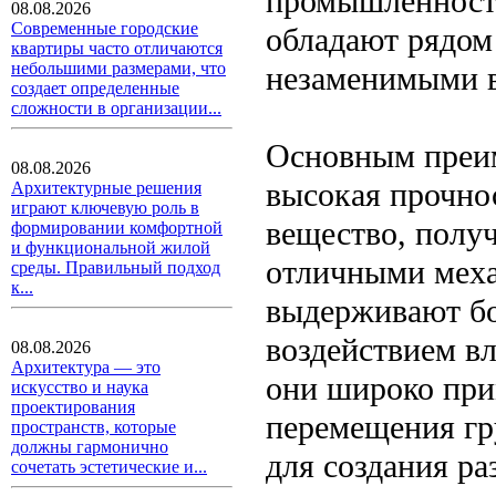
промышленности
08.08.2026
Современные городские
обладают рядом
квартиры часто отличаются
небольшими размерами, что
незаменимыми в
создает определенные
сложности в организации...
Основным преим
08.08.2026
высокая прочнос
Архитектурные решения
играют ключевую роль в
вещество, получ
формировании комфортной
и функциональной жилой
отличными меха
среды. Правильный подход
к...
выдерживают бо
воздействием вл
08.08.2026
Архитектура — это
они широко при
искусство и наука
проектирования
перемещения гр
пространств, которые
должны гармонично
для создания ра
сочетать эстетические и...