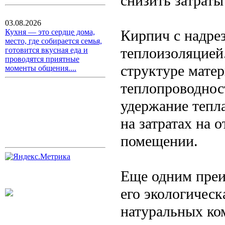
снизить затраты
03.08.2026
Кирпич с надре
Кухня — это сердце дома,
место, где собирается семья,
теплоизоляцией
готовится вкусная еда и
проводятся приятные
структуре мате
моменты общения....
теплопроводнос
удержание тепла
на затратах на 
помещении.
Еще одним преи
его экологическ
натуральных ко