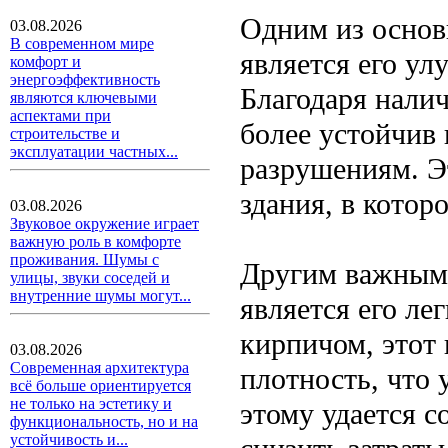
Одним из основ
03.08.2026
В современном мире
является его ул
комфорт и
энергоэффективность
Благодаря нали
являются ключевыми
аспектами при
более устойчив
строительстве и
эксплуатации частных...
разрушениям. Э
здания, в котор
03.08.2026
Звуковое окружение играет
важную роль в комфорте
проживания. Шумы с
Другим важным 
улицы, звуки соседей и
внутренние шумы могут...
является его ле
кирпичом, этот 
03.08.2026
Современная архитектура
плотность, что 
всё больше ориентируется
не только на эстетику и
этому удается с
функциональность, но и на
устойчивость и...