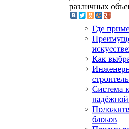
различных объе
Где прим
Преимуще
искусстве
Как выбр
Инженерн
строитель
Система к
надёжной
Положите
блоков