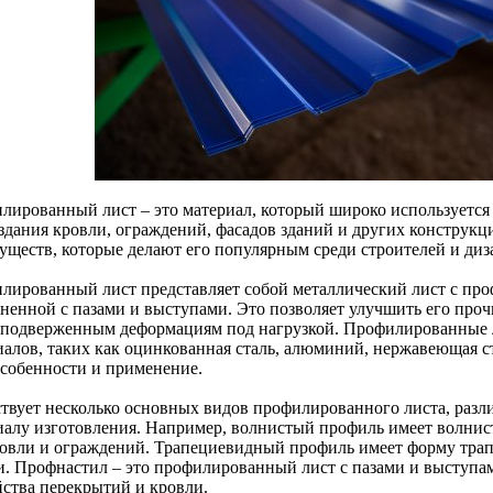
лированный лист – это материал, который широко используется
оздания кровли, ограждений, фасадов зданий и других конструкц
уществ, которые делают его популярным среди строителей и диз
лированный лист представляет собой металлический лист с пр
енной с пазами и выступами. Это позволяет улучшить его прочно
 подверженным деформациям под нагрузкой. Профилированные 
иалов, таких как оцинкованная сталь, алюминий, нержавеющая с
особенности и применение.
твует несколько основных видов профилированного листа, раз
иалу изготовления. Например, волнистый профиль имеет волнис
ровли и ограждений. Трапециевидный профиль имеет форму трап
и. Профнастил – это профилированный лист с пазами и выступам
йства перекрытий и кровли.