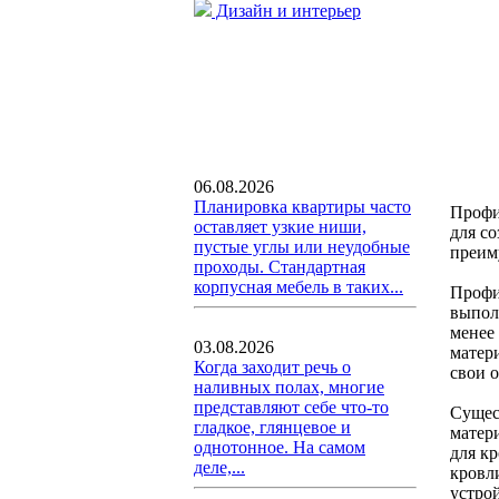
Дизайн и интерьер
06.08.2026
Планировка квартиры часто
Профи
оставляет узкие ниши,
для с
пустые углы или неудобные
преим
проходы. Стандартная
корпусная мебель в таких...
Профи
выполн
менее
03.08.2026
матер
Когда заходит речь о
свои 
наливных полах, многие
представляют себе что-то
Сущес
гладкое, глянцевое и
матер
однотонное. На самом
для к
деле,...
кровл
устро