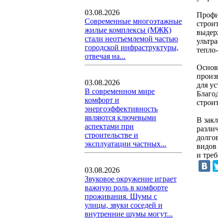
03.08.2026
Профи
Современные многоэтажные
строи
жилые комплексы (МЖК)
выдер
стали неотъемлемой частью
ультр
городской инфраструктуры,
тепло-
отвечая на...
Основ
произ
03.08.2026
для ус
В современном мире
Благо
комфорт и
строи
энергоэффективность
являются ключевыми
В зак
аспектами при
разли
строительстве и
долго
эксплуатации частных...
видов
и треб
03.08.2026
Звуковое окружение играет
важную роль в комфорте
проживания. Шумы с
улицы, звуки соседей и
внутренние шумы могут...