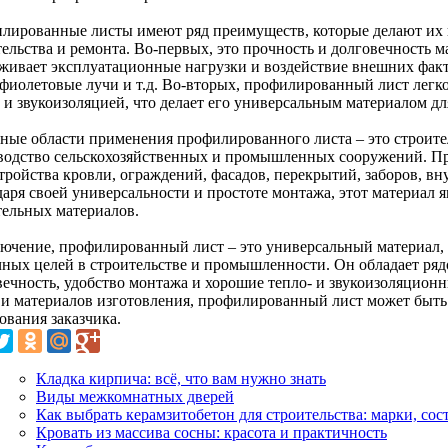
лированные листы имеют ряд преимуществ, которые делают их
тельства и ремонта. Во-первых, это прочность и долговечность 
живает эксплуатационные нагрузки и воздействие внешних фактор
афиолетовые лучи и т.д. Во-вторых, профилированный лист легк
 и звукоизоляцией, что делает его универсальным материалом дл
ные области применения профилированного листа – это строител
водство сельскохозяйственных и промышленных сооружений. П
тройства кровли, ограждений, фасадов, перекрытий, заборов, вн
даря своей универсальности и простоте монтажа, этот материал 
тельных материалов.
лючение, профилированный лист – это универсальный материал,
чных целей в строительстве и промышленности. Он обладает ряд
вечность, удобство монтажа и хорошие тепло- и звукоизоляционн
 и материалов изготовления, профилированный лист может быть
ования заказчика.
Кладка кирпича: всё, что вам нужно знать
Виды межкомнатных дверей
Как выбрать керамзитобетон для строительства: марки, со
Кровать из массива сосны: красота и практичность