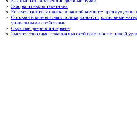
Как выбрать внутренние дверные ручки
Заборы из евроштакетника
Керамогранитная плитка в ванной комнате: преимущества
Сотовый и монолитный поликарбонат: строительные матер
уникальными свойствами
Скрытые двери в интерьере
Быстровозводимые здания высокой готовности: новый уро