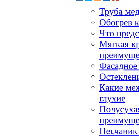
Труба ме
Обогрев к
Что пред
Мягкая к
преимуще
Фасадное 
Остеклени
Какие меж
глухие
Полусухая
преимуще
Песчаник 