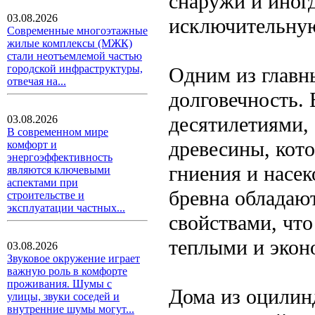
снаружи и иногд
03.08.2026
исключительную
Современные многоэтажные
жилые комплексы (МЖК)
стали неотъемлемой частью
городской инфраструктуры,
Одним из главн
отвечая на...
долговечность.
десятилетиями,
03.08.2026
В современном мире
древесины, кото
комфорт и
энергоэффективность
гниения и насе
являются ключевыми
аспектами при
бревна обладаю
строительстве и
эксплуатации частных...
свойствами, что
теплыми и экон
03.08.2026
Звуковое окружение играет
важную роль в комфорте
проживания. Шумы с
Дома из оцилин
улицы, звуки соседей и
внутренние шумы могут...