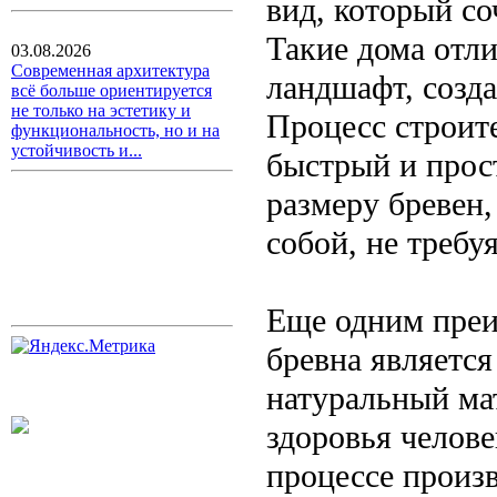
вид, который со
Такие дома отл
03.08.2026
Современная архитектура
ландшафт, созда
всё больше ориентируется
не только на эстетику и
Процесс строит
функциональность, но и на
устойчивость и...
быстрый и прос
размеру бревен,
собой, не треб
Еще одним преи
бревна является
натуральный ма
здоровья челов
процессе произ