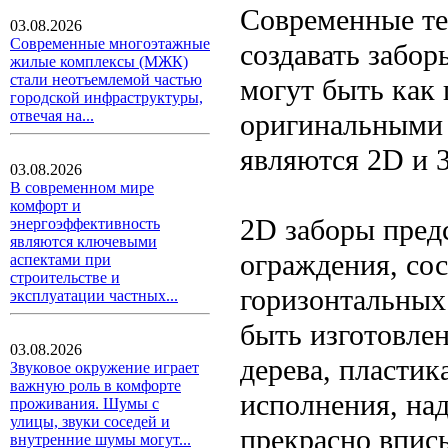
Современные те
03.08.2026
Современные многоэтажные
создавать забо
жилые комплексы (МЖК)
стали неотъемлемой частью
могут быть как
городской инфраструктуры,
отвечая на...
оригинальными 
являются 2D и 
03.08.2026
В современном мире
комфорт и
2D заборы пред
энергоэффективность
являются ключевыми
ограждения, со
аспектами при
строительстве и
горизонтальных 
эксплуатации частных...
быть изготовлен
03.08.2026
дерева, пластик
Звуковое окружение играет
важную роль в комфорте
исполнения, на
проживания. Шумы с
улицы, звуки соседей и
прекрасно впис
внутренние шумы могут...