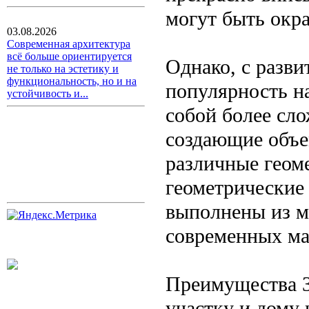
могут быть окр
03.08.2026
Современная архитектура
всё больше ориентируется
Однако, с разв
не только на эстетику и
функциональность, но и на
популярность н
устойчивость и...
собой более сл
создающие объе
различные геом
геометрические
выполнены из ме
современных ма
Преимущества 3
участку и дому