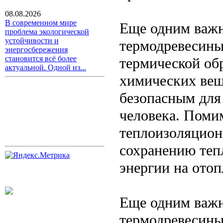
08.08.2026
В современном мире
Еще одним важ
проблема экологической
устойчивости и
термодревесины
энергосбережения
становится всё более
термической обр
актуальной. Одной из...
химических веще
безопасным для
человека. Поми
теплоизоляционн
сохранению теп
энергии на отоп
Еще одним важ
термодревесины 