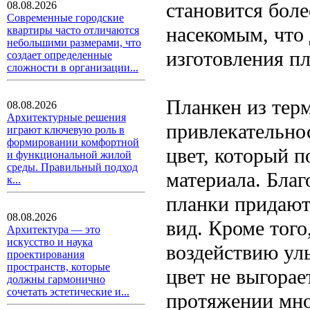
становится боле
08.08.2026
Современные городские
насекомым, что
квартиры часто отличаются
небольшими размерами, что
изготовления пл
создает определенные
сложности в организации...
Планкен из тер
08.08.2026
Архитектурные решения
привлекательно
играют ключевую роль в
формировании комфортной
цвет, который п
и функциональной жилой
среды. Правильный подход
материала. Благ
к...
планки придают
08.08.2026
вид. Кроме того
Архитектура — это
искусство и наука
воздействию уль
проектирования
пространств, которые
цвет не выгорае
должны гармонично
сочетать эстетические и...
протяжении мно