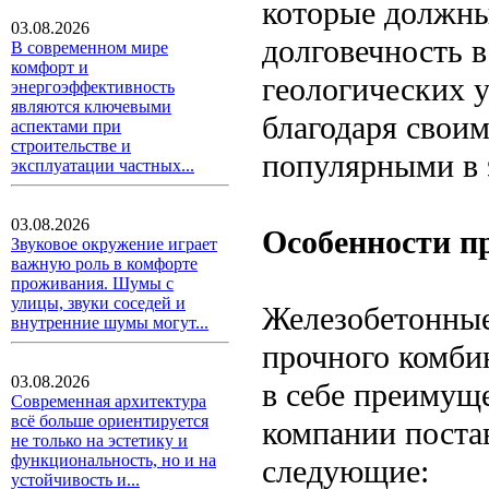
которые должны
03.08.2026
долговечность 
В современном мире
комфорт и
геологических 
энергоэффективность
являются ключевыми
благодаря своим
аспектами при
строительстве и
популярными в 
эксплуатации частных...
03.08.2026
Особенности п
Звуковое окружение играет
важную роль в комфорте
проживания. Шумы с
улицы, звуки соседей и
Железобетонные
внутренние шумы могут...
прочного комби
03.08.2026
в себе преимуще
Современная архитектура
всё больше ориентируется
компании поста
не только на эстетику и
функциональность, но и на
следующие:
устойчивость и...