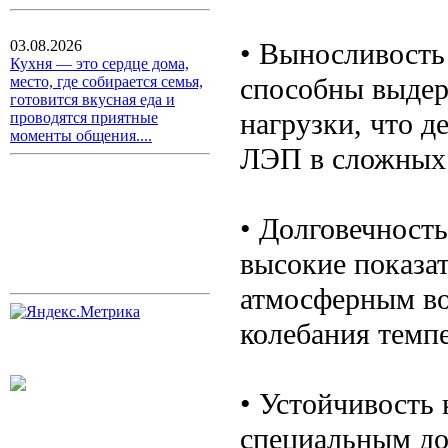
• Выносливость
03.08.2026
Кухня — это сердце дома,
способны выдер
место, где собирается семья,
готовится вкусная еда и
нагрузки, что д
проводятся приятные
моменты общения....
ЛЭП в сложных 
• Долговечност
высокие показа
атмосферным воз
колебания темпе
• Устойчивость 
специальным до