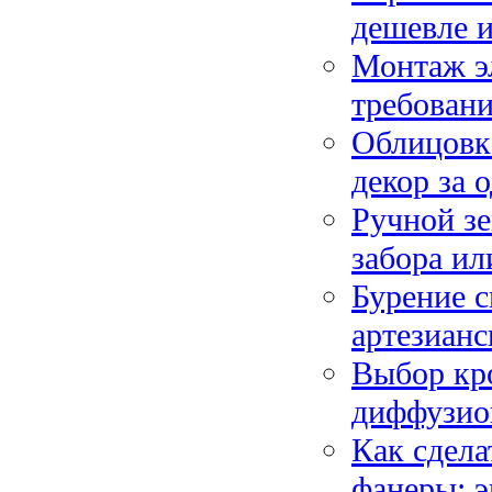
дешевле и
Монтаж э
требован
Облицовка
декор за 
Ручной зе
забора ил
Бурение с
артезиан
Выбор кро
диффузио
Как сдела
фанеры: э