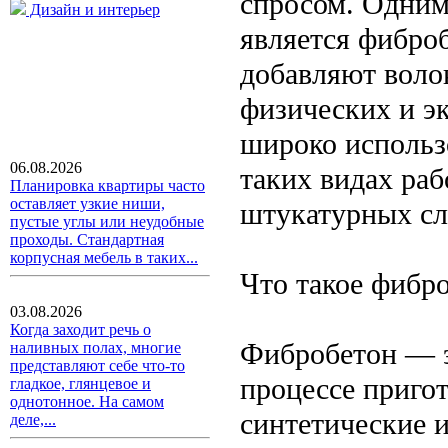
спросом. Одним
Дизайн и интерьер
является фибро
добавляют воло
физических и э
широко использ
06.08.2026
таких видах раб
Планировка квартиры часто
оставляет узкие ниши,
штукатурных сл
пустые углы или неудобные
проходы. Стандартная
корпусная мебель в таких...
Что такое фибр
03.08.2026
Когда заходит речь о
Фибробетон — э
наливных полах, многие
представляют себе что-то
процессе пригот
гладкое, глянцевое и
однотонное. На самом
синтетические 
деле,...