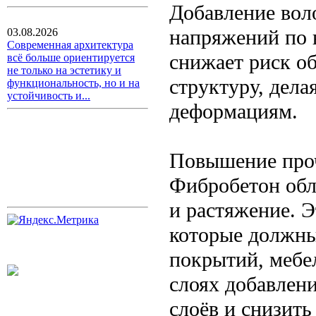
Добавление вол
напряжений по 
03.08.2026
Современная архитектура
снижает риск о
всё больше ориентируется
не только на эстетику и
структуру, дела
функциональность, но и на
устойчивость и...
деформациям.
Повышение про
Фибробетон обл
и растяжение. Э
которые должны
покрытий, мебе
слоях добавлен
слоёв и снизить