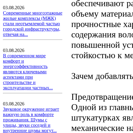
обеспечивают р
03.08.2026
объему материал
Современные многоэтажные
жилые комплексы (МЖК)
прочностные хар
стали неотъемлемой частью
городской инфраструктуры,
содержания вол
отвечая на...
повышенной уст
03.08.2026
стойкостью к м
В современном мире
комфорт и
энергоэффективность
являются ключевыми
Зачем добавлят
аспектами при
строительстве и
эксплуатации частных...
Предотвращени
03.08.2026
Одной из главн
Звуковое окружение играет
важную роль в комфорте
штукатурках явл
проживания. Шумы с
улицы, звуки соседей и
механические н
внутренние шумы могут...