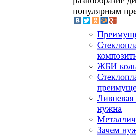
разнообразие д
популярным пре
Преимуще
Стеклопла
композитн
ЖБИ коль
Стеклопла
преимуще
Ливневая 
нужна
Металлич
Зачем нуж