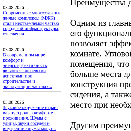
Преимущества 
03.08.2026
Современные многоэтажные
жилые комплексы (МЖК)
Одним из главн
стали неотъемлемой частью
городской инфраструктуры,
его функционал
отвечая на...
позволяет эффе
03.08.2026
комнате. Углово
В современном мире
комфорт и
помещения, что
энергоэффективность
являются ключевыми
больше места дл
аспектами при
строительстве и
конструкция пр
эксплуатации частных...
сидения, а такж
место при необ
03.08.2026
Звуковое окружение играет
важную роль в комфорте
проживания. Шумы с
Другим преимущ
улицы, звуки соседей и
внутренние шумы могут...