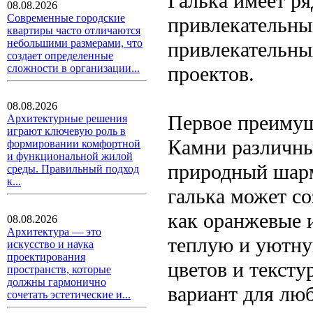
Галька имеет р
08.08.2026
Современные городские
привлекательны
квартиры часто отличаются
небольшими размерами, что
привлекательн
создает определенные
проектов.
сложности в организации...
08.08.2026
Первое преимуще
Архитектурные решения
играют ключевую роль в
Камни различны
формировании комфортной
и функциональной жилой
природный шарм
среды. Правильный подход
к...
галька может со
как оранжевые 
08.08.2026
Архитектура — это
теплую и уютну
искусство и наука
проектирования
цветов и текст
пространств, которые
должны гармонично
вариант для лю
сочетать эстетические и...