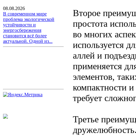
08.08.2026
Второе преимуще
В современном мире
проблема экологической
простота испол
устойчивости и
энергосбережения
во многих аспе
становится всё более
актуальной. Одной из...
используется дл
аллей и подъез
применяется дл
элементов, таки
компактности и 
требует сложно
Третье преимуще
дружелюбность.