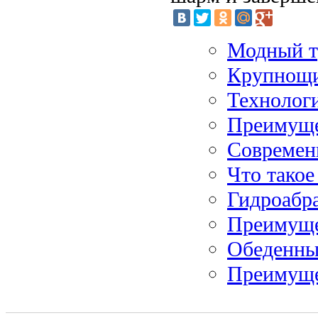
Модный тр
Крупнощи
Технолог
Преимуще
Современ
Что такое
Гидроабра
Преимуще
Обеденны
Преимуще