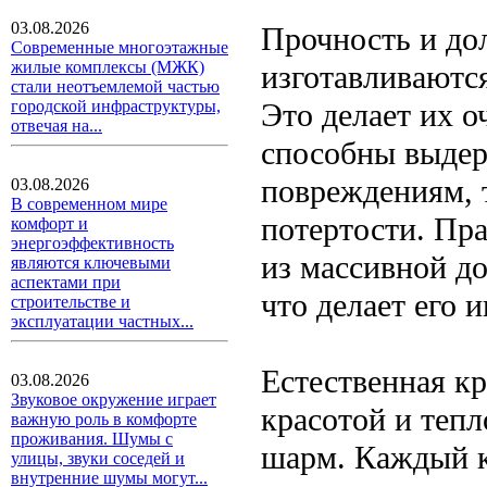
03.08.2026
Прочность и до
Современные многоэтажные
жилые комплексы (МЖК)
изготавливаются
стали неотъемлемой частью
Это делает их 
городской инфраструктуры,
отвечая на...
способны выдер
повреждениям, 
03.08.2026
В современном мире
потертости. Пр
комфорт и
энергоэффективность
из массивной д
являются ключевыми
аспектами при
что делает его 
строительстве и
эксплуатации частных...
Естественная кр
03.08.2026
Звуковое окружение играет
красотой и теп
важную роль в комфорте
проживания. Шумы с
шарм. Каждый к
улицы, звуки соседей и
внутренние шумы могут...