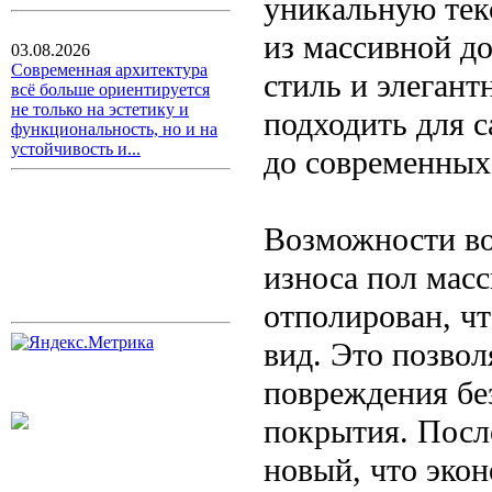
уникальную текс
из массивной д
03.08.2026
Современная архитектура
стиль и элегант
всё больше ориентируется
не только на эстетику и
подходить для с
функциональность, но и на
устойчивость и...
до современных
Возможности во
износа пол мас
отполирован, ч
вид. Это позвол
повреждения бе
покрытия. После
новый, что экон