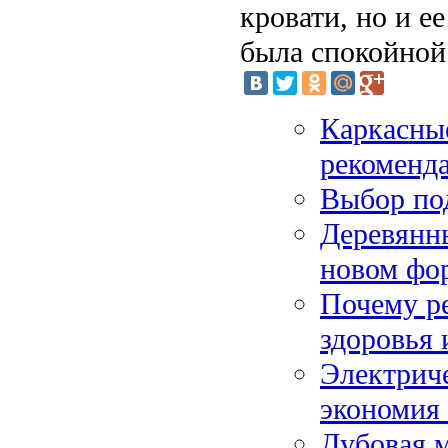
кровати, но и е
была спокойной
Каркасные
рекоменд
Выбор по
Деревянны
новом фо
Почему ре
здоровья
Электрич
экономия 
Дубовая м