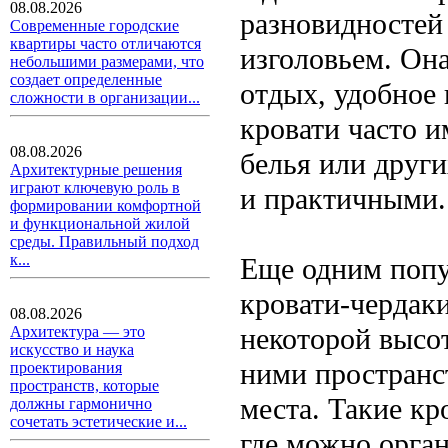
08.08.2026
разновидностей 
Современные городские
квартиры часто отличаются
изголовьем. Он
небольшими размерами, что
создает определенные
отдых, удобное 
сложности в организации...
кровати часто 
08.08.2026
белья или друг
Архитектурные решения
играют ключевую роль в
и практичными.
формировании комфортной
и функциональной жилой
среды. Правильный подход
к...
Еще одним попу
кровати-чердаки
08.08.2026
некоторой высот
Архитектура — это
искусство и наука
ними пространст
проектирования
пространств, которые
места. Такие кр
должны гармонично
сочетать эстетические и...
где можно орган