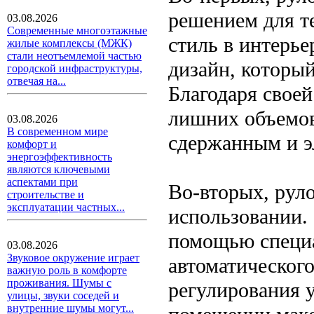
решением для т
03.08.2026
Современные многоэтажные
стиль в интерь
жилые комплексы (МЖК)
стали неотъемлемой частью
дизайн, которы
городской инфраструктуры,
отвечая на...
Благодаря свое
лишних объемов
03.08.2026
В современном мире
сдержанным и э
комфорт и
энергоэффективность
являются ключевыми
аспектами при
Во-вторых, рул
строительстве и
эксплуатации частных...
использовании.
помощью специа
03.08.2026
Звуковое окружение играет
автоматического
важную роль в комфорте
проживания. Шумы с
регулирования 
улицы, звуки соседей и
внутренние шумы могут...