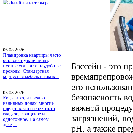
Дизайн и интерьер
06.08.2026
Планировка квартиры часто
оставляет узкие ниши,
Бассейн - это п
пустые углы или неудобные
проходы. Стандартная
времяпрепровож
корпусная мебель в таких...
его использован
03.08.2026
безопасность во
Когда заходит речь о
наливных полах, многие
важной процедур
представляют себе что-то
гладкое, глянцевое и
загрязнений, п
однотонное. На самом
деле,...
pH, а также пр