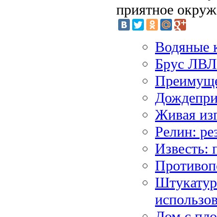
приятное окруже
Водяные 
Брус ЛВЛ
Преимуще
Дождепри
Живая изг
Релин: р
Известь: 
Противоп
Штукатурн
использо
Дом с пл