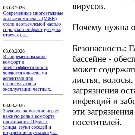
вирусов.
03.08.2026
Современные многоэтажные
жилые комплексы (МЖК)
стали неотъемлемой частью
Почему нужна о
городской инфраструктуры,
отвечая на...
Безопасность: Г
03.08.2026
бассейне - обес
В современном мире
комфорт и
может содержать
энергоэффективность
являются ключевыми
листья, волосы,
аспектами при
строительстве и
загрязнения ост
эксплуатации частных...
инфекций и забо
03.08.2026
эти загрязнения
Звуковое окружение играет
важную роль в комфорте
посетителей.
проживания. Шумы с
улицы, звуки соседей и
внутренние шумы могут...