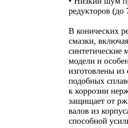
• Низкий шум п
редукторов (до 
В конических р
смазки, включа
синтетические м
модели и особе
изготовлены из 
подобных сплаво
к коррозии нер
защищает от рж
валов из корпу
способной усили