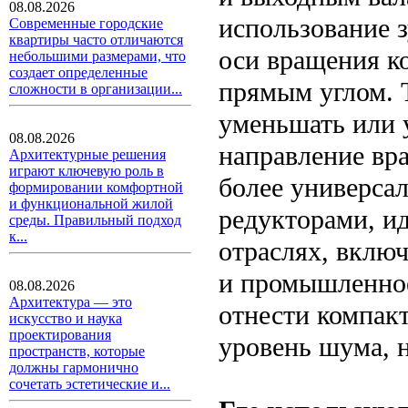
08.08.2026
использование з
Современные городские
квартиры часто отличаются
оси вращения к
небольшими размерами, что
создает определенные
прямым углом. Т
сложности в организации...
уменьшать или у
08.08.2026
направление вра
Архитектурные решения
играют ключевую роль в
более универса
формировании комфортной
и функциональной жилой
редукторами, и
среды. Правильный подход
к...
отраслях, вклю
и промышленное
08.08.2026
Архитектура — это
отнести компак
искусство и наука
проектирования
уровень шума, 
пространств, которые
должны гармонично
сочетать эстетические и...