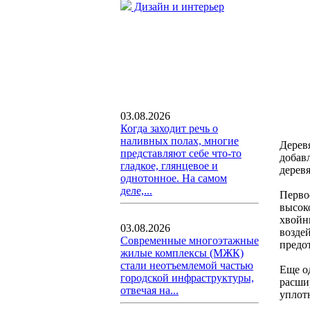
Дизайн и интерьер
03.08.2026
Когда заходит речь о
наливных полах, многие
Деревя
представляют себе что-то
добав
гладкое, глянцевое и
дерев
однотонное. На самом
деле,...
Перво
высок
хвойн
03.08.2026
возде
Современные многоэтажные
предо
жилые комплексы (МЖК)
стали неотъемлемой частью
Еще о
городской инфраструктуры,
расши
отвечая на...
уплот