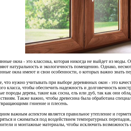
нные окна - это классика, которая никогда не выйдет из моды. 
ляют натуральность и экологичность помещению. Однако, несмот
янные окна имеют и свои особенности, о которых важно знать пе
е, что нужно учитывать при выборе деревянных окон - это каче
ого класса, чтобы обеспечить надежность и долговечность конст
ые породы дерева, такие как сосна, ель или дуб, так как они об
йствиям. Также важно, чтобы древесина была обработана специа
твращающими гниение и плесень.
дним важным аспектом является правильное утепление и гермети
ряться и сжиматься под воздействием температурных перепадов
нители и монтажные материалы, чтобы исключить возможность 