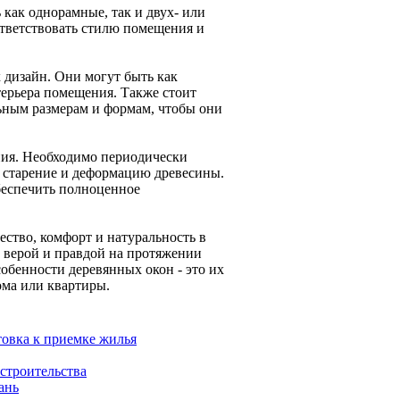
как однорамные, так и двух- или
ответствовать стилю помещения и
 дизайн. Они могут быть как
терьера помещения. Также стоит
ьным размерам и формам, чтобы они
ния. Необходимо периодически
 старение и деформацию древесины.
беспечить полноценное
ество, комфорт и натуральность в
 верой и правдой на протяжении
собенности деревянных окон - это их
ма или квартиры.
товка к приемке жилья
 строительства
ань