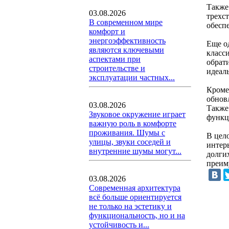
Также
03.08.2026
трехс
В современном мире
обесп
комфорт и
энергоэффективность
Еще о
являются ключевыми
класс
аспектами при
обрат
строительстве и
идеал
эксплуатации частных...
Кроме
обнов
03.08.2026
Также
Звуковое окружение играет
функц
важную роль в комфорте
проживания. Шумы с
В цело
улицы, звуки соседей и
интер
внутренние шумы могут...
долги
преим
03.08.2026
Современная архитектура
всё больше ориентируется
не только на эстетику и
функциональность, но и на
устойчивость и...