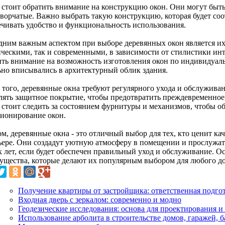
 стоит обратить внимание на конструкцию окон. Они могут быть 
творчатые. Важно выбрать такую конструкцию, которая будет со
ечивать удобство и функциональность использования.
дним важным аспектом при выборе деревянных окон является их
ическими, так и современными, в зависимости от стилистики ин
ить внимание на возможность изготовления окон по индивидуал
ьно вписывались в архитектурный облик здания.
 того, деревянные окна требуют регулярного ухода и обслужива
лять защитное покрытие, чтобы предотвратить преждевременное
 стоит следить за состоянием фурнитуры и механизмов, чтобы о
ионирование окон.
м, деревянные окна - это отличный выбор для тех, кто ценит кач
ьере. Они создадут уютную атмосферу в помещении и прослужат
х лет, если будет обеспечен правильный уход и обслуживание. О
ущества, которые делают их популярным выбором для любого до
Получение квартиры от застройщика: ответственная подго
Входная дверь с зеркалом: современно и модно
Геодезические исследования: основа для проектирования и
Использование арболита в строительстве домов, гаражей, б