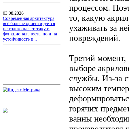
процессом. Поэ
03.08.2026
то, какую акри
Современная архитектура
всё больше ориентируется
ухаживать за н
не только на эстетику и
функциональность, но и на
повреждений.
устойчивость и...
Третий момент,
выборе акрилов
службы. Из-за с
высоким темпер
деформироватьс
горячих предме
ванны необходи
производителя 