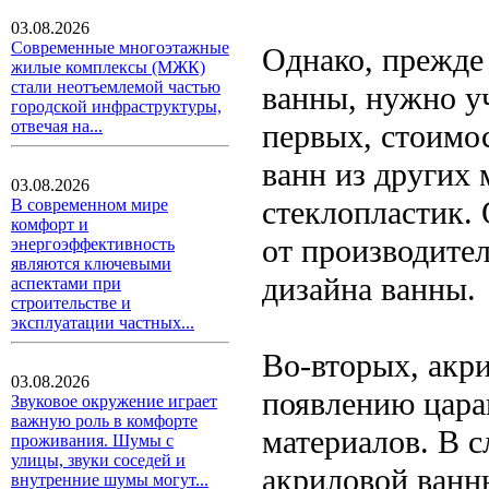
03.08.2026
Современные многоэтажные
Однако, прежде
жилые комплексы (МЖК)
стали неотъемлемой частью
ванны, нужно у
городской инфраструктуры,
отвечая на...
первых, стоимо
ванн из других 
03.08.2026
стеклопластик. 
В современном мире
комфорт и
от производител
энергоэффективность
являются ключевыми
дизайна ванны.
аспектами при
строительстве и
эксплуатации частных...
Во-вторых, акри
03.08.2026
появлению цара
Звуковое окружение играет
важную роль в комфорте
материалов. В 
проживания. Шумы с
улицы, звуки соседей и
акриловой ванн
внутренние шумы могут...