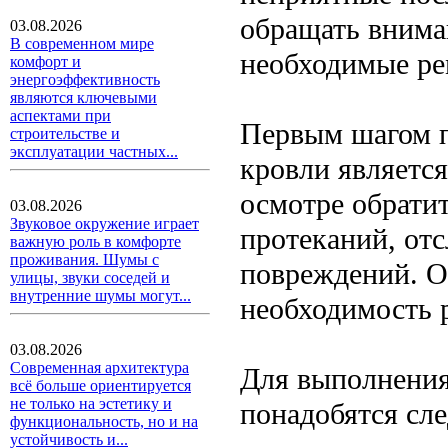
обращать внима
03.08.2026
В современном мире
необходимые ре
комфорт и
энергоэффективность
являются ключевыми
аспектами при
Первым шагом п
строительстве и
эксплуатации частных...
кровли являетс
осмотре обрати
03.08.2026
Звуковое окружение играет
протеканий, от
важную роль в комфорте
проживания. Шумы с
повреждений. О
улицы, звуки соседей и
внутренние шумы могут...
необходимость 
03.08.2026
Современная архитектура
Для выполнения
всё больше ориентируется
не только на эстетику и
понадобятся сл
функциональность, но и на
устойчивость и...