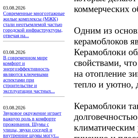
коммерческих о
03.08.2026
Современные многоэтажные
жилые комплексы (МЖК)
стали неотъемлемой частью
Одним из основ
городской инфраструктуры,
отвечая на...
керамоблоков я
Керамоблоки о
03.08.2026
В современном мире
свойствами, что
комфорт и
энергоэффективность
на отопление зи
являются ключевыми
аспектами при
тепло и уютно, 
строительстве и
эксплуатации частных...
Керамоблоки та
03.08.2026
Звуковое окружение играет
долговечностью
важную роль в комфорте
проживания. Шумы с
климатическим 
улицы, звуки соседей и
внутренние шумы могут...