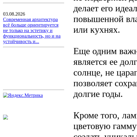
делает его иде
03.08.2026
повышенной вла
Современная архитектура
всё больше ориентируется
или кухнях.
не только на эстетику и
функциональность, но и на
устойчивость и...
Еще одним важ
является ее дол
солнце, не цара
позволяет сохр
долгие годы.
Кроме того, ла
цветовую гамму 
создать уникал