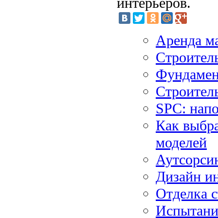
интерьеров.
Аренда м
Строител
Фундамен
Строитель
SPC: нап
Как выбра
моделей
Аутсорсин
Дизайн ин
Отделка с
Испытания