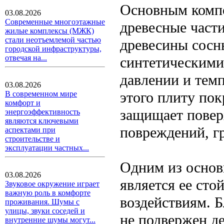
Основным комп
03.08.2026
Современные многоэтажные
древесные част
жилые комплексы (МЖК)
стали неотъемлемой частью
древесины сосн
городской инфраструктуры,
отвечая на...
синтетическими
давлении и темп
03.08.2026
этого плиту по
В современном мире
комфорт и
защищает повер
энергоэффективность
являются ключевыми
повреждений, гр
аспектами при
строительстве и
эксплуатации частных...
Одним из осно
03.08.2026
является ее сто
Звуковое окружение играет
важную роль в комфорте
воздействиям. 
проживания. Шумы с
улицы, звуки соседей и
не подвержен д
внутренние шумы могут...