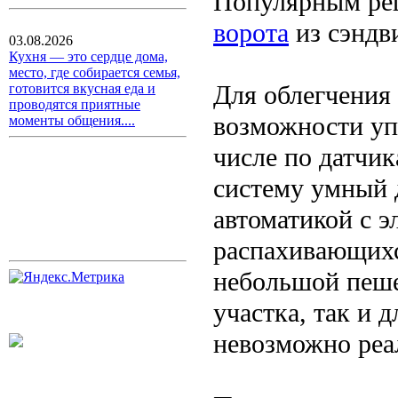
Популярным ре
ворота
из сэндв
03.08.2026
Кухня — это сердце дома,
место, где собирается семья,
Для облегчения
готовится вкусная еда и
проводятся приятные
возможности уп
моменты общения....
числе по датчик
систему умный 
автоматикой с 
распахивающихс
небольшой пеше
участка, так и 
невозможно реа