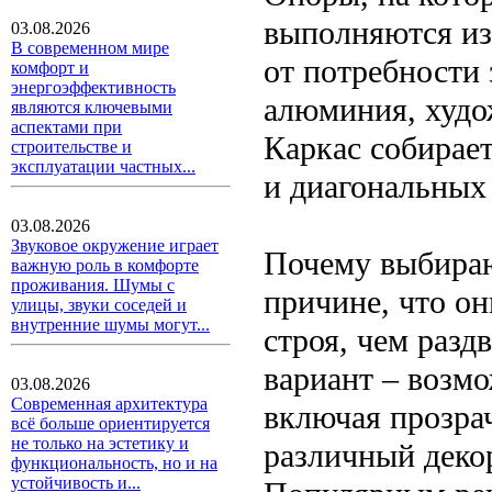
выполняются из 
03.08.2026
В современном мире
от потребности 
комфорт и
энергоэффективность
алюминия, худо
являются ключевыми
аспектами при
Каркас собирае
строительстве и
эксплуатации частных...
и диагональных
03.08.2026
Звуковое окружение играет
Почему выбираю
важную роль в комфорте
проживания. Шумы с
причине, что он
улицы, звуки соседей и
внутренние шумы могут...
строя, чем разд
вариант – возм
03.08.2026
Современная архитектура
включая прозра
всё больше ориентируется
не только на эстетику и
различный деко
функциональность, но и на
устойчивость и...