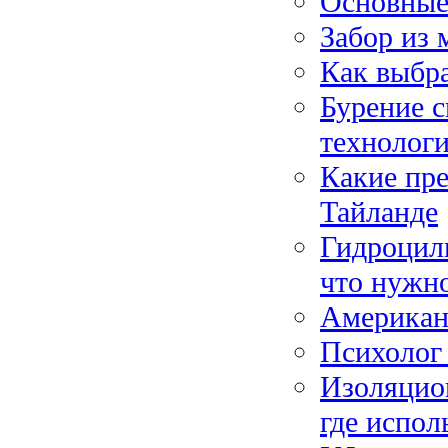
Основные
Забор из 
Как выбра
Бурение 
технолог
Какие пр
Тайланде
Гидроцили
что нужно
Американ
Психолог 
Изоляцион
где испол