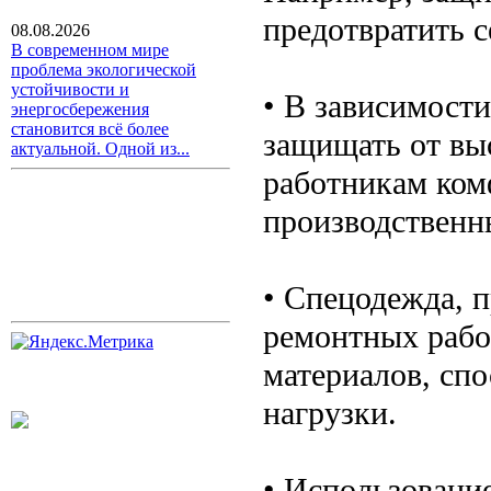
предотвратить 
08.08.2026
В современном мире
проблема экологической
устойчивости и
• В зависимост
энергосбережения
становится всё более
защищать от вы
актуальной. Одной из...
работникам ком
производственн
• Спецодежда, 
ремонтных рабо
материалов, сп
нагрузки.
• Использовани