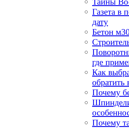
Тайны Вос
Газета в 
дату
Бетон м3
Строитель
Поворотны
где прим
Как выбра
обратить
Почему б
Шпиндели
особенно
Почему та