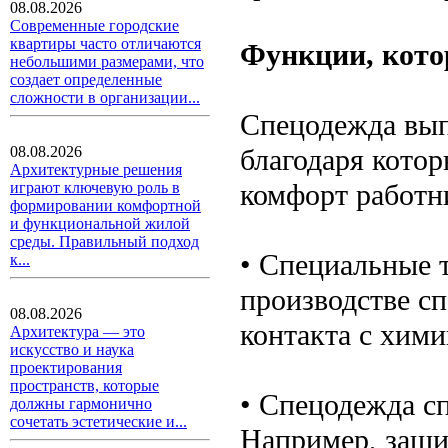
08.08.2026
Современные городские
квартиры часто отличаются
Функции, кото
небольшими размерами, что
создает определенные
сложности в организации...
Спецодежда вып
благодаря котор
08.08.2026
Архитектурные решения
комфорт работн
играют ключевую роль в
формировании комфортной
и функциональной жилой
среды. Правильный подход
• Специальные 
к...
производстве с
08.08.2026
контакта с хим
Архитектура — это
искусство и наука
проектирования
пространств, которые
• Спецодежда с
должны гармонично
сочетать эстетические и...
Например, защи