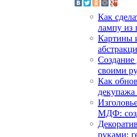
Как сдел
лампу из
Картины и
абстракци
Создание 
своими ру
Как обно
декупажа
Изголовье
МДФ: соз
Декорати
руками: г