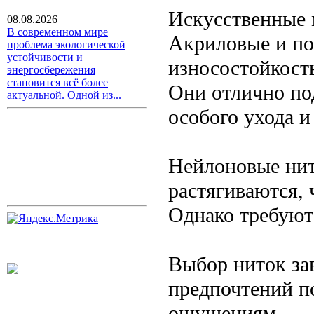
Искусственные 
08.08.2026
В современном мире
Акриловые и по
проблема экологической
устойчивости и
износостойкост
энергосбережения
становится всё более
Они отлично по
актуальной. Одной из...
особого ухода и
Нейлоновые нит
растягиваются, 
Однако требуют
Выбор ниток за
предпочтений п
ощущениям.