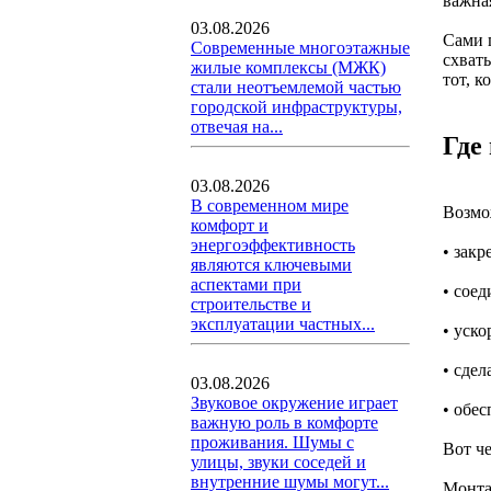
важна
03.08.2026
Сами 
Современные многоэтажные
схваты
жилые комплексы (МЖК)
тот, к
стали неотъемлемой частью
городской инфраструктуры,
отвечая на...
Где
03.08.2026
В современном мире
Возмо
комфорт и
энергоэффективность
• зак
являются ключевыми
аспектами при
• соед
строительстве и
эксплуатации частных...
• уско
• сде
03.08.2026
Звуковое окружение играет
• обе
важную роль в комфорте
проживания. Шумы с
Вот че
улицы, звуки соседей и
внутренние шумы могут...
Монта