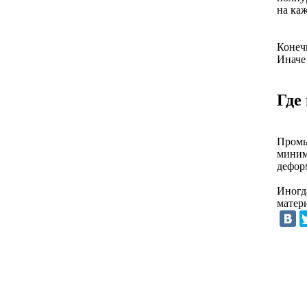
на ка
Конечн
Иначе
Где
Промы
миним
дефор
Иногд
матер