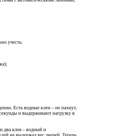
жно учесть:
ка);
ении. Есть водные клеи – не пахнут,
 секунды и выдерживают нагрузку в
и два клея – водный и
клей не выдержал вес дверей. Теперь