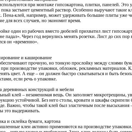
используются при монтаже гипсокартона, плитки, панелей. Это у
, пока застынет цементный раствор. Особенно выручают такие к
х. Пена-клей, например, может удерживать большие плиты уже че
е для всех случаев, но экономит время.
ройке один из рабочих вместо дюбелей прихватил лист гипсокар
не падал». Через год вернулись менять розетки. Лист до сих пор 
лся он «временно».
ирование и каширование
обеспечивают прочную, но тонкую прослойку между слоями бума
 при производстве упаковки, обложек, рекламных материалов. Кл
енять цвет. А еще – он должен быстро схватываться и быть без
тами, если речь о упаковке.
а деревянных конструкций и мебели
ьный клей – незаменимая вещь. Он заполняет микротрещины, ув
рукцию устойчивой. Без него столы, кровати и шкафы скрипели 
зде. Важно, чтобы такой клей был эластичным после высыхания 
ы это выдерживать.
ка и склейка бумаги, картона
шленные клеи активно применяются на производстве упаковки. 
ого – четыре главных требования. Здесь клеи должны быть совм