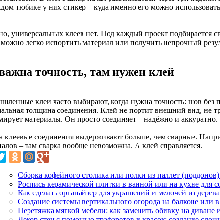
ждом тюбике у них стикер – куда именно его можно использовать
о, универсальных клеев нет. Под каждый проект подбирается свой
 можно легко испортить материал или получить непрочный резул
 важна точность, там нужен клей
шленные клеи часто выбирают, когда нужна точность: шов без п
альная толщина соединения. Клей не портит внешний вид, не тр
мирует материалы. Он просто соединяет – надёжно и аккуратно.
а клеевые соединения выдерживают больше, чем сварные. Напр
иалов – там сварка вообще невозможна. А клей справляется.
Сборка кофейного столика или полки из паллет (поддонов
Роспись керамической плитки в ванной или на кухне для с
Как сделать органайзер для украшений и мелочей из дерев
Создание системы вертикального огорода на балконе или 
Перетяжка мягкой мебели: как заменить обивку на диване 
Декор стен с помощью трафаретов и красок: создание слож