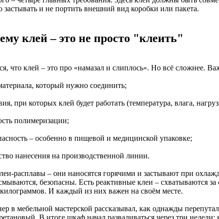
о застывать и не портить внешний вид коробки или пакета.
ему клей – это не просто "клеить"
я, что клей – это про «намазал и слиплось». Но всё сложнее. Ва
 материала, который нужно соединить;
вия, при которых клей будет работать (температура, влага, нагруз
рость полимеризации;
опасность – особенно в пищевой и медицинской упаковке;
бство нанесения на производственной линии.
клеи-расплавы – они наносятся горячими и застывают при охлажд
 смываются, безопасны. Есть реактивные клеи – схватываются за
 килограммов. И каждый из них важен на своём месте.
ер в мебельной мастерской рассказывал, как однажды перепутал
етановый. В итоге шкаф начал разваливаться через три недели: 