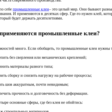
я часть современного производства.
по себе
промышленные клеи
– это целый мир. Они бывают разным
вания. И применяются в десятках сфер. Где-то нужен клей, котор
оторый будет держать десятилетиями.
 применяются промышленные клеи?
жностей много. Если обобщить, то промышленные клеи нужны та
репить без сверления или механических креплений;
инить материалы разного типа;
рить сборку и снизить нагрузку на рабочие процессы;
лать шов аккуратным, почти невидимым;
спечить прочность и долговечность без деформации.
тыре основные сферы, где без клея не обойтись:
ж строительных материалов