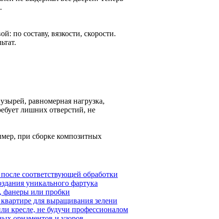
.
: по составу, вязкости, скорости.
ьтат.
узырей, равномерная нагрузка,
ебует лишних отверстий, не
имер, при сборке композитных
) после соответствующей обработки
оздания уникального фартука
а, фанеры или пробки
в квартире для выращивания зелени
или кресле, не будучи профессионалом
ных орнаментов и узоров