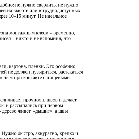
добно: не нужно сверлить, не нужно
леи на высоте или в труднодоступных
рез 10–15 минут. Не идеальное
тона монтажным клеем – временно,
висел – никто и не вспомнил, что
ги, картона, плёнки. Это особенно
ей не должен пузыриться, растекаться
опасным при контакте с пищевыми
еличивает прочность швов и делает
бы и рассыпались при первом
– дерево живёт, «дышит», а швы
Нужно быстро, аккуратно, крепко и
естимы с автоматическими линиями,