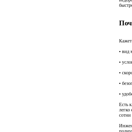
быстр
Поч
Кажетс
• вид
• усло
• ско
• без
• удо
Есть 
легко
сотни
Инжен
полиур