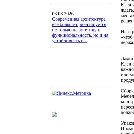
Клеи 
ждать
03.08.2026
места
Современная архитектура
решени
всё больше ориентируется
не только на эстетику и
На ст
функциональность, но и на
«чтоб 
устойчивость и...
держа
Ламин
Клеи 
важно
или м
продук
Сборк
Мебел
конст
перее
должн
Упаков
Промы
недор