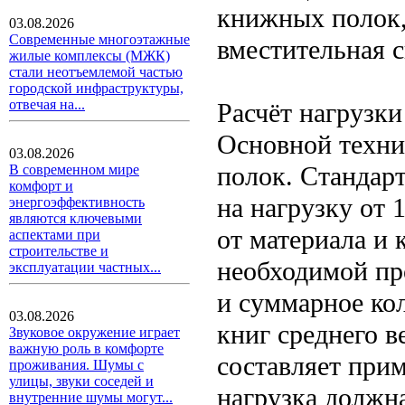
книжных полок,
03.08.2026
Современные многоэтажные
вместительная с
жилые комплексы (МЖК)
стали неотъемлемой частью
городской инфраструктуры,
отвечая на...
Расчёт нагрузки
Основной техни
03.08.2026
полок. Стандар
В современном мире
комфорт и
на нагрузку от 
энергоэффективность
являются ключевыми
от материала и 
аспектами при
строительстве и
необходимой пр
эксплуатации частных...
и суммарное кол
03.08.2026
книг среднего в
Звуковое окружение играет
важную роль в комфорте
составляет прим
проживания. Шумы с
улицы, звуки соседей и
нагрузка должна
внутренние шумы могут...