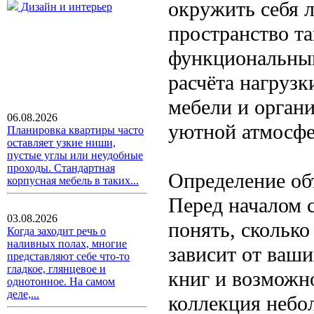
окружить себя 
Дизайн и интерьер
пространство т
функциональным
расчёта нагрузк
мебели и органи
06.08.2026
уютной атмосфе
Планировка квартиры часто
оставляет узкие ниши,
пустые углы или неудобные
проходы. Стандартная
Определение об
корпусная мебель в таких...
Перед началом 
03.08.2026
понять, сколько
Когда заходит речь о
наливных полах, многие
зависит от ваш
представляют себе что-то
гладкое, глянцевое и
книг и возможн
однотонное. На самом
деле,...
коллекция небо