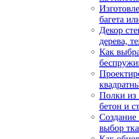
Изготовле
багета ил
Декор сте
дерева, т
Как выбра
беспружи
Проектиро
квадратны
Полки из 
бетон и с
Создание 
выбор тка
Как обно