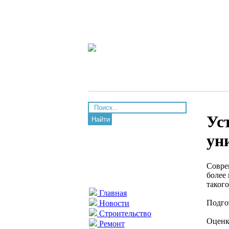
Ус
Найти
ун
Совре
более
таког
Главная
Подго
Новости
Строительство
Оценка
Ремонт