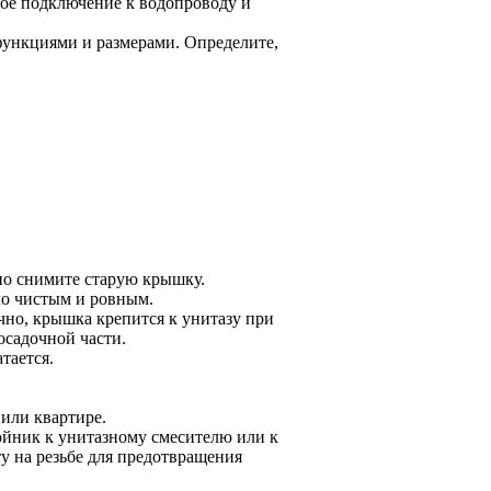
ное подключение к водопроводу и
функциями и размерами. Определите,
о снимите старую крышку.
ло чистым и ровным.
но, крышка крепится к унитазу при
осадочной части.
тается.
 или квартире.
йник к унитазному смесителю или к
у на резьбе для предотвращения