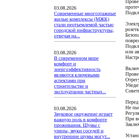
Прове
проте
03.08.2026
Подкл
Современные многоэтажные
жилые комплексы (МЖК)
Элект
стали неотъемлемой частью
розетк
городской инфраструктуры,
Безоп
отвечая на...
повре
Подкл
или а
03.08.2026
Настр
В современном мире
комфорт и
Включи
энергоэффективность
Провер
являются ключевыми
Отрег
аспектами при
Убеди
строительстве и
Совет
эксплуатации частных...
Перед
Не пы
03.08.2026
Регул
Звуковое окружение играет
При в
важную роль в комфорте
Заклю
проживания. Шумы с
улицы, звуки соседей и
Устан
внутренние шумы могут...