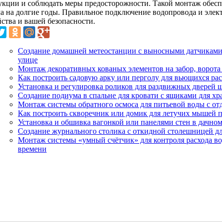
укции и соблюдать меры предосторожности. Такой монтаж обесп
ла на долгие годы. Правильное подключение водопровода и элек
йства и вашей безопасности.
Создание домашней метеостанции с выносными датчиками д
улице
Монтаж декоративных кованых элементов на забор, ворота
Как построить садовую арку или перголу для вьющихся рас
Установка и регулировка роликов для раздвижных дверей 
Создание подиума в спальне для кровати с ящиками для хр
Монтаж системы обратного осмоса для питьевой воды с от
Как построить скворечник или домик для летучих мышей 
Установка и обшивка вагонкой или панелями стен в дачном
Создание журнального столика с откидной столешницей дл
Монтаж системы «умный счётчик» для контроля расхода во
времени