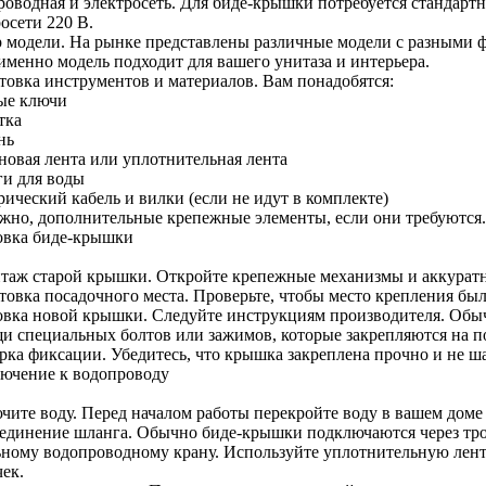
роводная и электросеть. Для биде-крышки потребуется стандарт
осети 220 В.
 модели. На рынке представлены различные модели с разными 
именно модель подходит для вашего унитаза и интерьера.
товка инструментов и материалов. Вам понадобятся:
ые ключи
тка
нь
новая лента или уплотнительная лента
и для воды
ический кабель и вилки (если не идут в комплекте)
жно, дополнительные крепежные элементы, если они требуются.
овка биде-крышки
таж старой крышки. Откройте крепежные механизмы и аккуратн
товка посадочного места. Проверьте, чтобы место крепления бы
овка новой крышки. Следуйте инструкциям производителя. Обыч
и специальных болтов или зажимов, которые закрепляются на п
рка фиксации. Убедитесь, что крышка закреплена прочно и не ша
ючение к водопроводу
чите воду. Перед началом работы перекройте воду в вашем доме
единение шланга. Обычно биде-крышки подключаются через тро
ьному водопроводному крану. Используйте уплотнительную лент
ек.