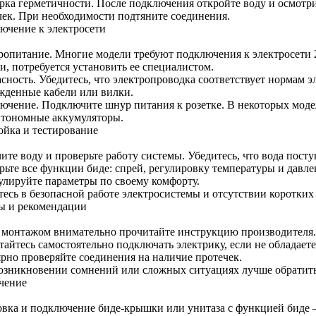
рка герметичности. После подключения откройте воду и осмотри
чек. При необходимости подтяните соединения.
ючение к электросети
ропитание. Многие модели требуют подключения к электросети 2
и, потребуется установить ее специалистом.
асность. Убедитесь, что электропроводка соответствует нормам э
жденные кабели или вилки.
ючение. Подключите шнур питания к розетке. В некоторых мод
втономные аккумуляторы.
ойка и тестирование
те воду и проверьте работу системы. Убедитесь, что вода поступ
ьте все функции биде: спрей, регулировку температуры и давлен
улируйте параметры по своему комфорту.
тесь в безопасной работе электросистемы и отсутствии коротких
ы и рекомендации
 монтажом внимательно прочитайте инструкцию производителя.
тайтесь самостоятельно подключать электрику, если не обладае
ярно проверяйте соединения на наличие протечек.
озникновении сомнений или сложных ситуациях лучше обратить
чение
овка и подключение биде-крышки или унитаза с функцией биде 