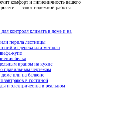
ечит комфорт и гигиеничность вашего
тросети — залог надежной работы
ля контроля климата в доме и на
 или перила лестницы
тений из дерева или металла
шкафа-купе
анения белья
дельным краном на кухне
по правильным чертежам
 доме или на балконе
я завтраков в гостиной
ды и электричества в реальном