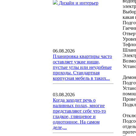
водоп
Дизайн и интерьер
электр
Выбор
какая 
Подго
Гаечн
Отвер
Урове
Тефло
Шланг
06.08.2026
Электр
Планировка квартиры часто
Возмо
оставляет узкие ниши,
Устан
пустые углы или неудобные
проходы. Стандартная
Демон
корпусная мебель в таких...
Подго
Устан
помощ
03.08.2026
Прове
Когда заходит речь о
Подкл
наливных полах, многие
представляют себе что-то
Отклю
гладкое, глянцевое и
Подсо
однотонное. На самом
отдел
деле,...
протеч