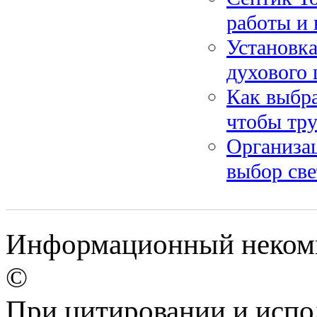
работы и
Установка
духового 
Как выбра
чтобы тру
Организац
выбор св
Информационный некомме
©
При цитировании и испо