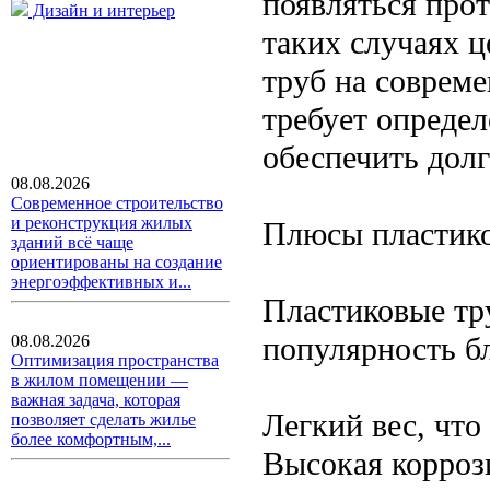
появляться прот
Дизайн и интерьер
таких случаях 
труб на соврем
требует опреде
обеспечить долг
08.08.2026
Современное строительство
и реконструкция жилых
Плюсы пластик
зданий всё чаще
ориентированы на создание
энергоэффективных и...
Пластиковые тр
популярность б
08.08.2026
Оптимизация пространства
в жилом помещении —
важная задача, которая
Легкий вес, что
позволяет сделать жилье
более комфортным,...
Высокая коррози