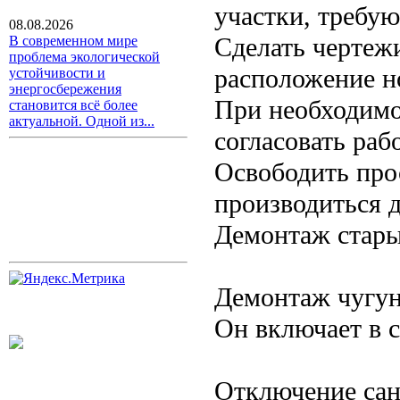
участки, требу
08.08.2026
Сделать чертеж
В современном мире
проблема экологической
расположение н
устойчивости и
энергосбережения
При необходимо
становится всё более
актуальной. Одной из...
согласовать ра
Освободить прос
производиться 
Демонтаж стары
Демонтаж чугун
Он включает в с
Отключение сан