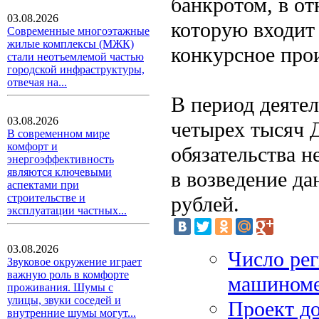
банкротом, в о
03.08.2026
которую входит
Современные многоэтажные
жилые комплексы (МЖК)
конкурсное про
стали неотъемлемой частью
городской инфраструктуры,
отвечая на...
В период деяте
03.08.2026
четырех тысяч 
В современном мире
комфорт и
обязательства 
энергоэффективность
являются ключевыми
в возведение да
аспектами при
строительстве и
рублей.
эксплуатации частных...
03.08.2026
Число рег
Звуковое окружение играет
важную роль в комфорте
машиноме
проживания. Шумы с
улицы, звуки соседей и
Проект до
внутренние шумы могут...