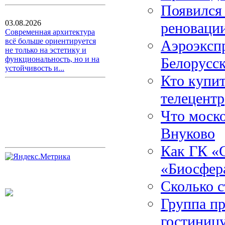
Появился
03.08.2026
реноваци
Современная архитектура
всё больше ориентируется
Аэроэксп
не только на эстетику и
Белорусск
функциональность, но и на
устойчивость и...
Кто купи
телецентр
Что моско
Внуково
Как ГК «
«Биосфер
Сколько с
Группа пр
гостиницу