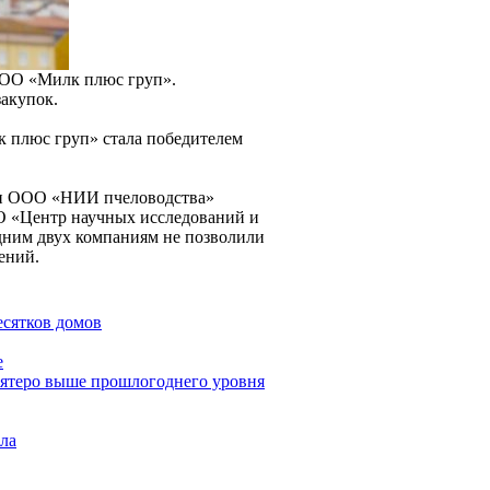
ООО «Милк плюс груп».
акупок.
к плюс груп» стала победителем
ыли ООО «НИИ пчеловодства»
ОО «Центр научных исследований и
дним двух компаниям не позволили
ений.
сятков домов
е
пятеро выше прошлогоднего уровня
ала