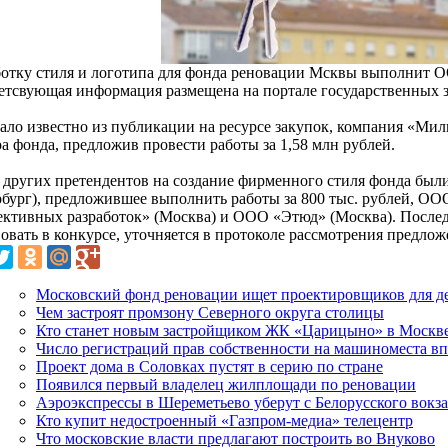
ботку стиля и логотипа для фонда реновации Мсквы выполнит 
етсвующая информация размещена на портале государственных з
тало известно из публикации на ресурсе закупок, компания «Мил
а фонда, предложив провести работы за 1,58 млн рублей.
 других претендентов на создание фирменного стиля фонда б
рбург), предложившее выполнить работы за 800 тыс. рублей, О
ективных разработок» (Москва) и ООО «Этюд» (Москва). После
овать в конкурсе, уточняется в протоколе рассмотрения предлож
Московский фонд реновации ищет проектировщиков для де
Чем застроят промзону Северного округа столицы
Кто станет новым застройщиком ЖК «Царицыно» в Москв
Число регистраций прав собственности на машиноместа в
Проект дома в Соловках пустят в серию по стране
Появился первый владелец жилплощади по реновации
Аэроэкспрессы в Шереметьево уберут с Белорусского вокз
Кто купит недостроенный «Газпром-медиа» телецентр
Что московские власти предлагают построить во Внуково