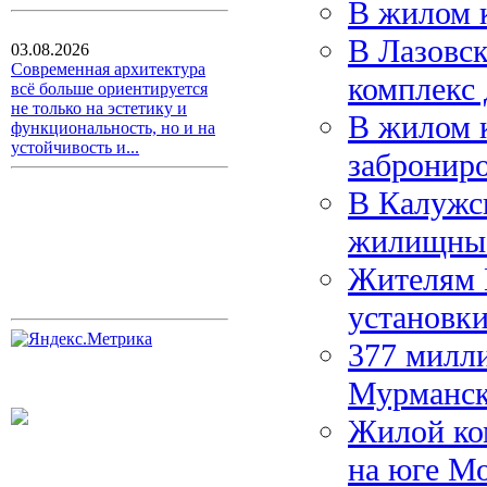
В жилом 
В Лазовс
03.08.2026
Современная архитектура
комплекс 
всё больше ориентируется
не только на эстетику и
В жилом 
функциональность, но и на
устойчивость и...
заброниро
В Калужс
жилищные
Жителям 
установк
377 милли
Мурманск
Жилой ком
на юге М