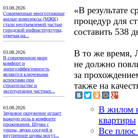
«В результате 
03.08.2026
Современные многоэтажные
процедур для с
жилые комплексы (МЖК)
стали неотъемлемой частью
составить 538 д
городской инфраструктуры,
отвечая на...
В то же время, 
03.08.2026
В современном мире
не должно повли
комфорт и
энергоэффективность
за прохождением
являются ключевыми
аспектами при
также на качест
строительстве и
эксплуатации частных...
В жилом к
03.08.2026
Звуковое окружение играет
квартиры
важную роль в комфорте
проживания. Шумы с
Все плюс 
улицы, звуки соседей и
внутренние шумы могут...