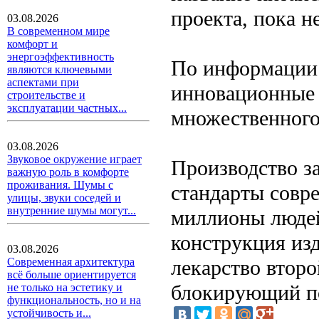
проекта, пока н
03.08.2026
В современном мире
комфорт и
энергоэффективность
По информации 
являются ключевыми
аспектами при
инновационные 
строительстве и
эксплуатации частных...
множественного
03.08.2026
Звуковое окружение играет
Производство з
важную роль в комфорте
проживания. Шумы с
стандарты совр
улицы, звуки соседей и
внутренние шумы могут...
миллионы людей
конструкция изд
03.08.2026
лекарство второ
Современная архитектура
всё больше ориентируется
блокирующий по
не только на эстетику и
функциональность, но и на
устойчивость и...