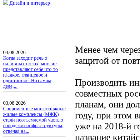
Дизайн и интерьер
Менее чем через
03.08.2026
защитой от пов
Когда заходит речь о
наливных полах, многие
представляют себе что-то
гладкое, глянцевое и
Производить и
однотонное. На самом
деле,...
совместных рос
планам, они до
03.08.2026
Современные многоэтажные
году, при этом
жилые комплексы (МЖК)
стали неотъемлемой частью
уже на 2018-й г
городской инфраструктуры,
отвечая на...
название китай