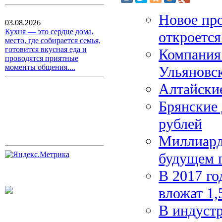
Новое про
03.08.2026
Кухня — это сердце дома,
откроетс
место, где собирается семья,
готовится вкусная еда и
Компания 
проводятся приятные
моменты общения....
Ульяновск
Алтайские
Брянские 
рублей
Миллиарды
будущем 
В 2017 го
вложат 1,
В индустр