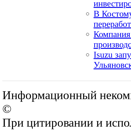
инвестир
В Костом
переработ
Компания
производ
Isuzu зап
Ульяновс
Информационный некомме
©
При цитировании и испо