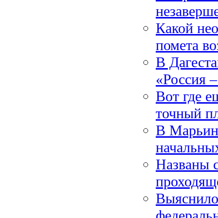
незаверш
Какой нео
помета во
В Дагеста
«Россия –
Вот где е
точный п
В Марьин
начальны
Названы с
проходящ
Выяснилос
федераль