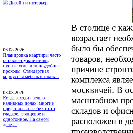
Дизайн и интерьер
В столице с ка
возрастает необ
было бы обеспе
06.08.2026
Планировка квартиры часто
товаров, необхо
оставляет узкие ниши,
пустые углы или неудобные
причине строит
проходы. Стандартная
корпусная мебель в таких...
комплекса явля
москвичей. В ос
03.08.2026
масштабном про
Когда заходит речь о
наливных полах, многие
складов и офисн
представляют себе что-то
гладкое, глянцевое и
расположен в д
однотонное. На самом
деле,...
производственн