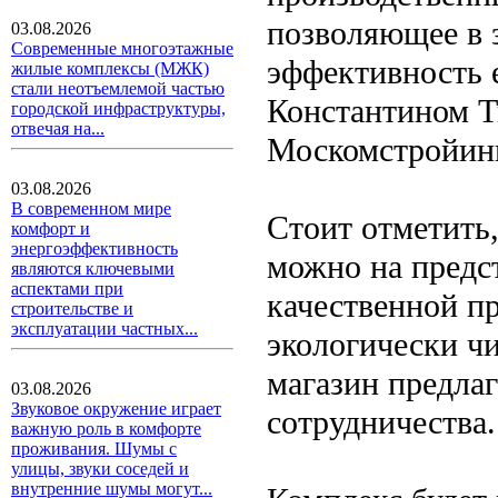
позволяющее в 
03.08.2026
Современные многоэтажные
эффективность 
жилые комплексы (МЖК)
стали неотъемлемой частью
Константином Т
городской инфраструктуры,
отвечая на...
Москомстройинв
03.08.2026
В современном мире
Стоит отметить,
комфорт и
энергоэффективность
можно на предст
являются ключевыми
аспектами при
качественной п
строительстве и
эксплуатации частных...
экологически ч
магазин предла
03.08.2026
Звуковое окружение играет
сотрудничества.
важную роль в комфорте
проживания. Шумы с
улицы, звуки соседей и
внутренние шумы могут...