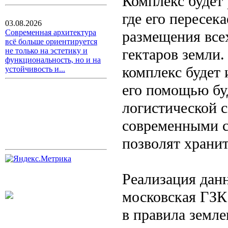
Комплекс будет
где его пересек
03.08.2026
размещения все
Современная архитектура
всё больше ориентируется
гектаров земли.
не только на эстетику и
функциональность, но и на
комплекс будет 
устойчивость и...
его помощью бу
логистической 
современными с
позволят хранит
Реализация данн
московская ГЗК
в правила земл