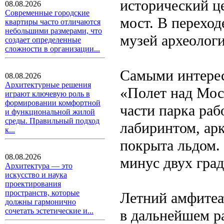
исторический ц
08.08.2026
Современные городские
мост. В перехо
квартиры часто отличаются
небольшими размерами, что
музей археолог
создает определенные
сложности в организации...
Самыми интерес
08.08.2026
Архитектурные решения
«Полет над Мос
играют ключевую роль в
формировании комфортной
части парка раб
и функциональной жилой
среды. Правильный подход
лабиринтом, ар
к...
покрыта льдом.
08.08.2026
минус двух град
Архитектура — это
искусство и наука
проектирования
пространств, которые
Летний амфитеат
должны гармонично
сочетать эстетические и...
в дальнейшем р