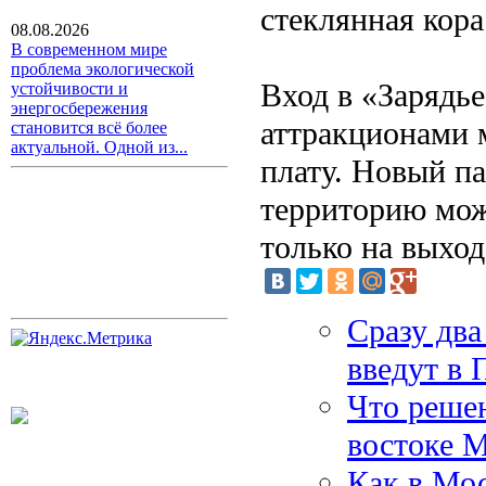
стеклянная кора
08.08.2026
В современном мире
проблема экологической
Вход в «Зарядье
устойчивости и
энергосбережения
аттракционами 
становится всё более
актуальной. Одной из...
плату. Новый па
территорию мож
только на выход
Сразу два
введут в 
Что реше
востоке 
Как в Мос