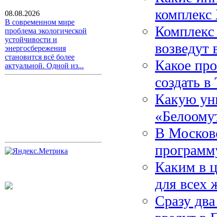
комплекс
08.08.2026
В современном мире
Комплекс
проблема экологической
устойчивости и
возведут 
энергосбережения
становится всё более
Какое про
актуальной. Одной из...
создать в
Какую ун
«Белоому
В Москов
программ
Каким в 
для всех
Сразу два