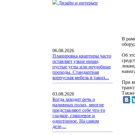
Дизайн и интерьер
В рамк
обору
06.08.2026
Об это
Планировка квартиры часто
средс
оставляет узкие ниши,
ликви
пустые углы или неудобные
навиг
проходы. Стандартная
корпусная мебель в таких...
При в
транс
Также
03.08.2026
Когда заходит речь о
наливных полах, многие
представляют себе что-то
гладкое, глянцевое и
однотонное. На самом
деле,...