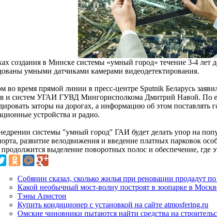
ах создания в Минске системы «умный город» течение 3-4 лет до
дованы умными датчиками камерами видеодетектирования.
м во время прямой линии в пресс-центре Sputnik Беларусь заяви
тв и систем УГАИ ГУВД Мингорисполкома Дмитрий Навой. По ег
дировать заторы на дорогах, а информацию об этом поставлять 
ационные устройства и радио.
недрении системы "умный город" ГАИ будет делать упор на по
порта, развитие велодвижения и введение платных парковок особ
 продолжится выделение поворотных полос и обеспечение, где э
Собянин сказал, сколько жилья при реновации продадут п
Какой необычный мост-волну построят в зоопарке в Москв
Тэны Аристон
Купить кондиционер с установкой на сайте atmosfering.ru
Омские чиновники пытаются найти средства на строитель