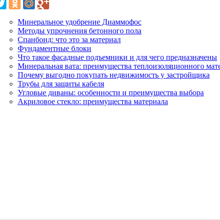
Минеральное удобрение Диаммофос
Методы упрочнения бетонного пола
Спанбонд: что это за материал
Фундаментные блоки
Что такое фасадные подъемники и для чего предназначены
Минеральная вата: преимущества теплоизоляционного мат
Почему выгодно покупать недвижимость у застройщика
Трубы для защиты кабеля
Угловые диваны: особенности и преимущества выбора
Акриловое стекло: преимущества материала