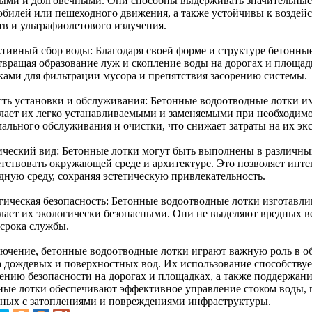
ыми и долговечными. Они способны выдерживать значительные
обилей или пешеходного движения, а также устойчивы к воздей
тв и ультрафиолетового излучения.
тивный сбор воды: Благодаря своей форме и структуре бетонные
твращая образование луж и скопление воды на дорогах и площа
ками для фильтрации мусора и препятствия засорению системы.
сть установки и обслуживания: Бетонные водоотводные лотки и
елает их легко устанавливаемыми и заменяемыми при необходимо
ального обслуживания и очистки, что снижает затраты на их эк
ический вид: Бетонные лотки могут быть выполнены в различных
етствовать окружающей среде и архитектуре. Это позволяет инте
дную среду, сохраняя эстетическую привлекательность.
гическая безопасность: Бетонные водоотводные лотки изготавли
елает их экологически безопасными. Они не выделяют вредных в
 срока службы.
лючение, бетонные водоотводные лотки играют важную роль в о
а дождевых и поверхностных вод. Их использование способству
ению безопасности на дорогах и площадках, а также поддержа
ные лотки обеспечивают эффективное управление стоком воды, 
нных с затоплениями и повреждениями инфраструктуры.