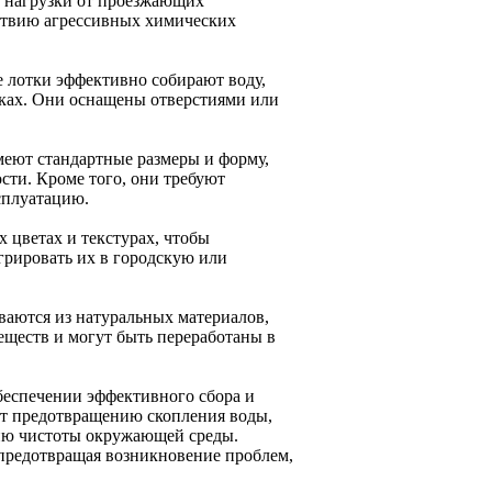
 нагрузки от проезжающих
ствию агрессивных химических
 лотки эффективно собирают воду,
дках. Они оснащены отверстиями или
меют стандартные размеры и форму,
сти. Кроме того, они требуют
сплуатацию.
 цветах и текстурах, чтобы
грировать их в городскую или
ваются из натуральных материалов,
еществ и могут быть переработаны в
беспечении эффективного сбора и
ет предотвращению скопления воды,
нию чистоты окружающей среды.
предотвращая возникновение проблем,