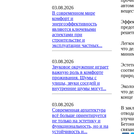
прочн
автом
03.08.2026
вещес
В современном мире
комфорт и
Эффек
энергоэффективность
предо
являются ключевыми
решет
аспектами при
строительстве и
Легко
эксплуатации частных...
что д
миним
03.08.2026
Эстет
Звуковое окружение играет
соотв
важную роль в комфорте
приро
проживания. Шумы с
улицы, звуки соседей и
Эколо
внутренние шумы могут...
что д
конце
03.08.2026
В зак
Современная архитектура
отвод
всё больше ориентируется
улучш
не только на эстетику и
Бетон
функциональность, но и на
связа
устойчивость и...