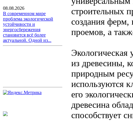
универсальным 
08.08.2026
строительных п
В современном мире
проблема экологической
создания ферм,
устойчивости и
проемов, а такж
энергосбережения
становится всё более
актуальной. Одной из...
Экологическая 
из древесины, 
природным ресу
используются кл
его экологическ
древесина обла
способствует с