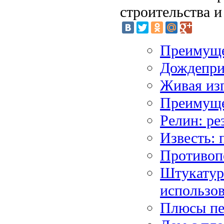
строительства и
Преимуще
Дождепри
Живая изг
Преимуще
Релин: р
Известь: 
Противоп
Штукатурн
использо
Плюсы пе