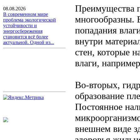
Преимущества п
08.08.2026
В современном мире
многообразны. 
проблема экологической
устойчивости и
попадания влаг
энергосбережения
становится всё более
внутри материа
актуальной. Одной из...
стен, которые н
влаги, например
Во-вторых, гид
образование пле
Постоянное нал
микроорганизмов
внешнем виде з
здоровья жильц