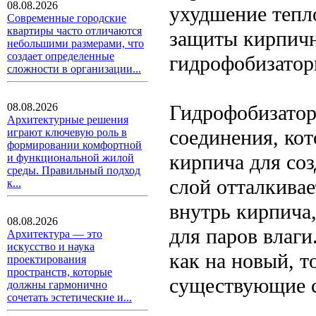
08.08.2026
ухудшение тепл
Современные городские
квартиры часто отличаются
защиты кирпичн
небольшими размерами, что
создает определенные
гидрофобизатор
сложности в организации...
Гидрофобизатор
08.08.2026
Архитектурные решения
соединения, ко
играют ключевую роль в
формировании комфортной
кирпича для со
и функциональной жилой
среды. Правильный подход
слой отталкивае
к...
внутрь кирпича,
08.08.2026
для паров влаг
Архитектура — это
искусство и наука
как на новый, т
проектирования
пространств, которые
существующие 
должны гармонично
сочетать эстетические и...