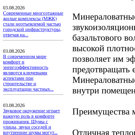
03.08.2026
Современные многоэтажные
Минераловатные
жилые комплексы (МЖК)
стали неотъемлемой частью
звукоизоляцион
городской инфраструктуры,
отвечая на...
базальтового в
высокой плотно
03.08.2026
позволяет им э
В современном мире
комфорт и
предотвращать е
энергоэффективность
являются ключевыми
Минераловатны
аспектами при
строительстве и
внутри помещен
эксплуатации частных...
03.08.2026
Преимущества 
Звуковое окружение играет
важную роль в комфорте
проживания. Шумы с
улицы, звуки соседей и
Отличная тепло
внутренние шумы могут...