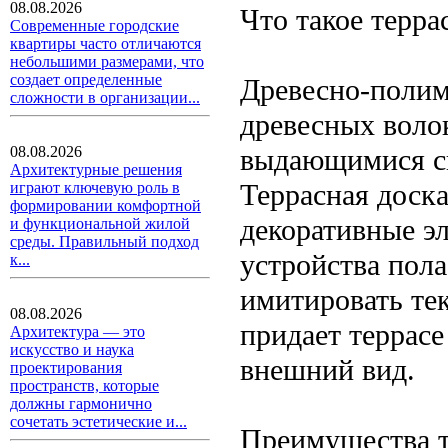
08.08.2026
Что такое терра
Современные городские
квартиры часто отличаются
небольшими размерами, что
создает определенные
Древесно-полим
сложности в организации...
древесных волок
выдающимися св
08.08.2026
Архитектурные решения
Террасная доск
играют ключевую роль в
формировании комфортной
декоративные э
и функциональной жилой
среды. Правильный подход
устройства пол
к...
имитировать тек
08.08.2026
придает террас
Архитектура — это
искусство и наука
внешний вид.
проектирования
пространств, которые
должны гармонично
сочетать эстетические и...
Преимущества т