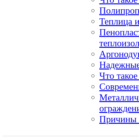
Полипропи
Теплица 
Пеноплас
теплоизо
Аргонодуг
Надежные
Что такое
Современ
Металлич
огражден
Причины п