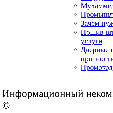
Мухаммед
Промышле
Зачем ну
Пошив шт
услуги
Дверные ш
прочность
Промокод:
Информационный некомме
©