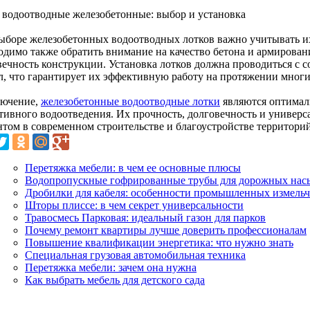
 водоотводные железобетонные: выбор и установка
ыборе железобетонных водоотводных лотков важно учитывать их
одимо также обратить внимание на качество бетона и армирован
вечность конструкции. Установка лотков должна проводиться с 
л, что гарантирует их эффективную работу на протяжении многи
лючение,
железобетонные водоотводные лотки
являются оптимал
тивного водоотведения. Их прочность, долговечность и универ
нтом в современном строительстве и благоустройстве территорий
Перетяжка мебели: в чем ее основные плюсы
Водопропускные гофрированные трубы для дорожных нас
Дробилки для кабеля: особенности промышленных измель
Шторы плиссе: в чем секрет универсальности
Травосмесь Парковая: идеальный газон для парков
Почему ремонт квартиры лучше доверить профессионалам
Повышение квалификации энергетика: что нужно знать
Специальная грузовая автомобильная техника
Перетяжка мебели: зачем она нужна
Как выбрать мебель для детского сада