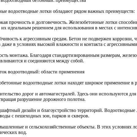
 водоотводный бетонный: преимущества
ные водоотводные лотки обладают рядом важных преимуществ:
окая прочность и долговечность. Железобетонные лотки способн
т их идеальным решением для использования в местах с интенс
ойчивость к агрессивным средам. Бетон не подвержен коррозии, 
в даже в условиях высокой влажности и контакта с агрессивным
кость монтажа. Благодаря стандартизированным размерам, желез
авливаются и соединяются между собой.
ток водоотводный: области применения
обетонные водоотводные лотки находят широкое применение в р
ительство дорог и автомагистралей. Здесь они используются для
твращая разрушение дорожного полотна.
дшафтный дизайн и благоустройство территорий. Водоотводные
воды с пешеходных зон, парков и скверов.
мышленные и сельскохозяйственные объекты. В этих условиях ло
ических вод.