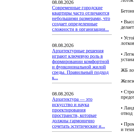
Лоток
08.08.2026
Современные городские
Бетон
квартиры часто отличаются
небольшими размерами, что
• Выс
создает определенные
делае
сложности в организации...
• Уст
лотко
08.08.2026
Архитектурные решения
• Лег
играют ключевую роль в
устан
формировании комфортной
и функциональной жилой
ЖБ ло
среды. Правильный подход
к...
Желез
• Стро
08.08.2026
предо
Архитектура — это
искусство и наука
• Лан
проектирования
отвод 
пространств, которые
должны гармонично
• Про
сочетать эстетические и...
и техн