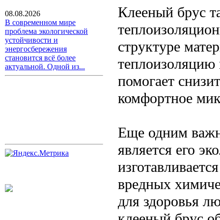
Клееный брус т
08.08.2026
В современном мире
теплоизоляцион
проблема экологической
устойчивости и
структуре мате
энергосбережения
становится всё более
теплоизоляцию 
актуальной. Одной из...
помогает снизит
комфортное мик
Еще одним важн
является его эк
изготавливается
вредных химиче
для здоровья л
клееный брус о