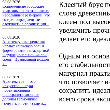
08.08.2026
Клееный брус п
Современные городские
квартиры часто отличаются
слоев древесин
небольшими размерами, что
клеем под высо
создает определенные
сложности в организации...
увеличить прочн
делает его идеа
08.08.2026
Архитектурные решения
играют ключевую роль в
формировании комфортной
Одним из основ
и функциональной жилой
среды. Правильный подход
его стабильност
к...
материал практ
08.08.2026
что позволяет и
Архитектура — это
искусство и наука
сохранить идеа
проектирования
пространств, которые
всего срока экс
должны гармонично
сочетать эстетические и...