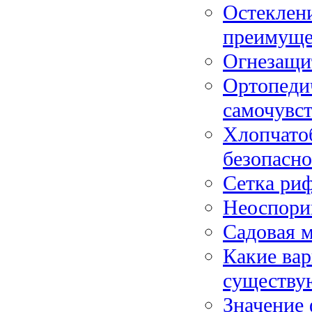
Остеклени
преимуще
Огнезащи
Ортопедич
самочувс
Хлопчато
безопасно
Сетка риф
Неоспори
Садовая м
Какие вар
существую
Значение 