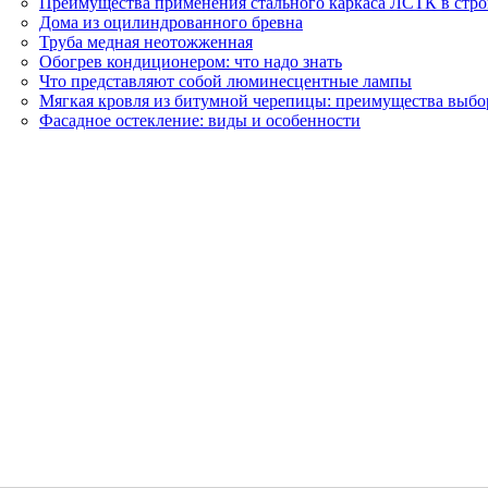
Преимущества применения стального каркаса ЛСТК в стро
Дома из оцилиндрованного бревна
Труба медная неотожженная
Обогрев кондиционером: что надо знать
Что представляют собой люминесцентные лампы
Мягкая кровля из битумной черепицы: преимущества выбо
Фасадное остекление: виды и особенности