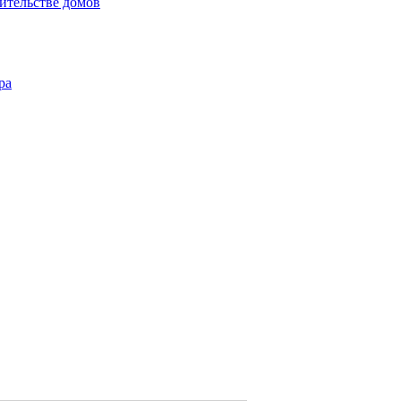
ительстве домов
ра