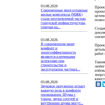
03.08.2026
Проек
Современные многоэтажные
проект
жилые комплексы (МЖК)
целом
стали неотъемлемой частью
позво
городской инфраструктуры,
отвечая на...
Созда
докум
снизи
03.08.2026
В современном мире
Проек
комфорт и
детал
энергоэффективность
работ 
являются ключевыми
аспектами при
Таким
строительстве и
любог
эксплуатации частных...
избеж
энерг
качест
03.08.2026
Звуковое окружение играет
важную роль в комфорте
проживания. Шумы с
улицы, звуки соседей и
внутренние шумы могут...