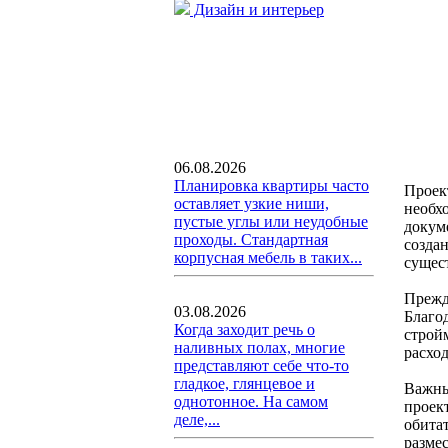
Дизайн и интерьер
06.08.2026
Планировка квартиры часто
Проект
оставляет узкие ниши,
необх
пустые углы или неудобные
докум
проходы. Стандартная
созда
корпусная мебель в таких...
сущес
Прежде
03.08.2026
Благо
Когда заходит речь о
строй
наливных полах, многие
расхо
представляют себе что-то
гладкое, глянцевое и
Важны
однотонное. На самом
проек
деле,...
обита
разме