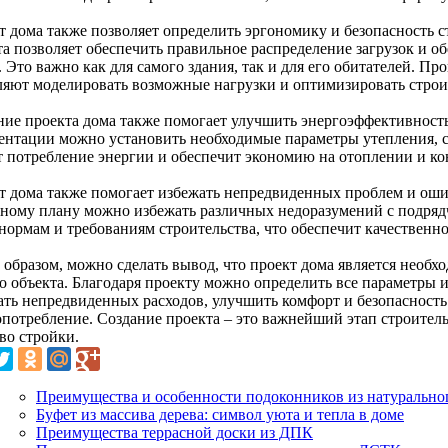
т дома также позволяет определить эргономику и безопасность 
а позволяет обеспечить правильное распределение загрузок и об
. Это важно как для самого здания, так и для его обитателей. 
ляют моделировать возможные нагрузки и оптимизировать строит
ние проекта дома также помогает улучшить энергоэффективность
ентации можно установить необходимые параметры утепления, с
т потребление энергии и обеспечит экономию на отоплении и к
т дома также помогает избежать непредвиденных проблем и ошиб
ьному плану можно избежать различных недоразумений с подрядч
нормам и требованиям строительства, что обеспечит качественно
 образом, можно сделать вывод, что проект дома является необ
о объекта. Благодаря проекту можно определить все параметры и
ать непредвиденных расходов, улучшить комфорт и безопасность 
опотребление. Создание проекта – это важнейший этап строитель
во стройки.
Преимущества и особенности подоконников из натурально
Буфет из массива дерева: символ уюта и тепла в доме
Преимущества террасной доски из ДПК