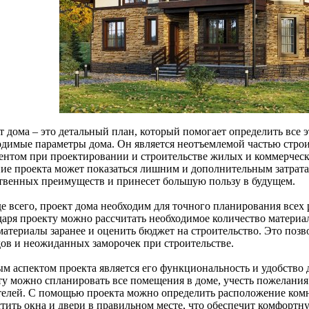
 дома – это детальный план, который помогает определить все э
одимые параметры дома. Он является неотъемлемой частью строи
ентом при проектировании и строительстве жилых и коммерчески
ние проекта может показаться лишним и дополнительным затратам
твенных преимуществ и принесет большую пользу в будущем.
 всего, проект дома необходим для точного планирования всех р
даря проекту можно рассчитать необходимое количество материал
материалы заранее и оценить бюджет на строительство. Это поз
дов и неожиданных заморочек при строительстве.
м аспектом проекта является его функциональность и удобство 
ту можно спланировать все помещения в доме, учесть пожелания
телей. С помощью проекта можно определить расположение комн
стить окна и двери в правильном месте, что обеспечит комфортн